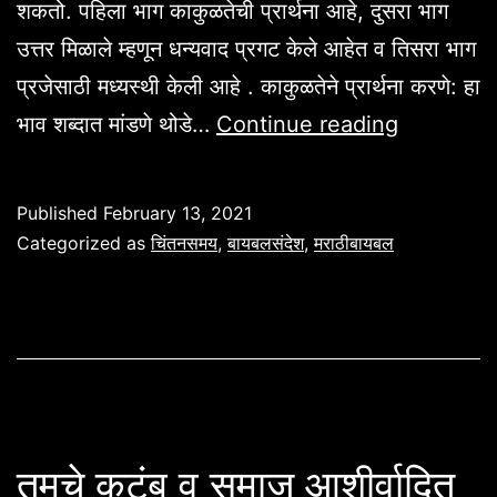
शकतो. पहिला भाग काकुळतेची प्रार्थना आहे, दुसरा भाग
उत्तर मिळाले म्हणून धन्यवाद प्रगट केले आहेत व तिसरा भाग
प्रजेसाठी मध्यस्थी केली आहे . काकुळतेने प्रार्थना करणे: हा
प्रार्थना
भाव शब्दात मांडणे थोडे…
Continue reading
कशी
करावी
Published
February 13, 2021
.
Categorized as
चिंतनसमय
,
बायबलसंदेश
,
मराठीबायबल
स्तोत्र
२८:६.
तुमचे कुटुंब व समाज आशीर्वादित