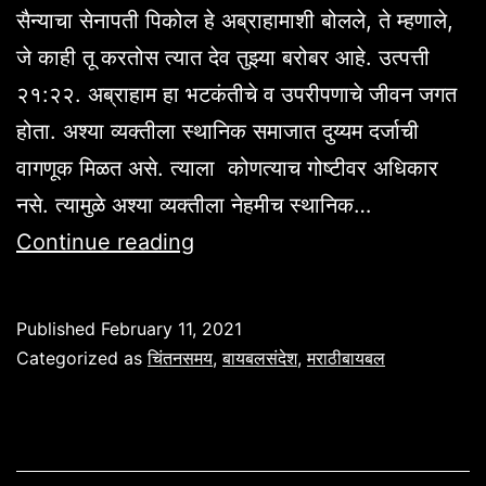
सैन्याचा सेनापती पिकोल हे अब्राहामाशी बोलले, ते म्हणाले,
जे काही तू करतोस त्यात देव तुझ्या बरोबर आहे. उत्पत्ती
२१:२२. अब्राहाम हा भटकंतीचे व उपरीपणाचे जीवन जगत
होता. अश्या व्यक्तीला स्थानिक समाजात दुय्यम दर्जाची
वागणूक मिळत असे. त्याला कोणत्याच गोष्टीवर अधिकार
नसे. त्यामुळे अश्या व्यक्तीला नेहमीच स्थानिक…
प्रत्येक
Continue reading
पावलावर
विजय
Published
February 11, 2021
मिळवाल,
Categorized as
चिंतनसमय
,
बायबलसंदेश
,
मराठीबायबल
उत्पत्ती
२१:२२.