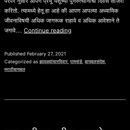
परंपरे नुसार आपण प्रभू येशूच्या पुनरुत्थानाचा दिवस साजरा
करितो. त्यामध्ये हेतू हा आहे की आपण आपल्या अध्यामिक
जीवनाविषयी अधिक जागरूक राहावे व अधिक आवेशाने ते
झावळ्यांचा
जगावे.…
Continue reading
रविवार.
लूक
Published
February 27, 2021
१९:२८-४०,
Categorized as
झावळ्यांचारविवार
,
पामसंडे
,
बायबलसंदेश
,
मत्तय
मराठीबायबल
२१:१-११,
मार्क
११:१-११,
योहान
१२:१२-१९.