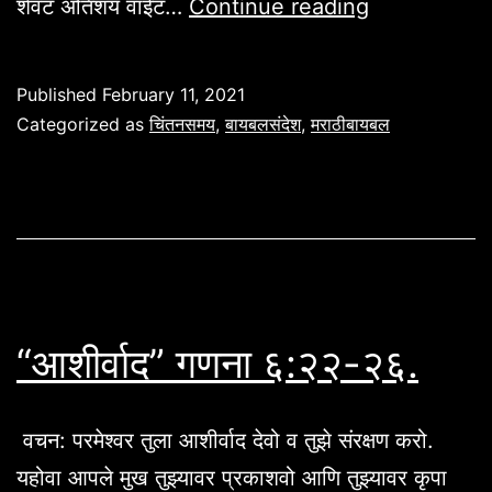
लोटाच्या
शेवट अतिशय वाईट…
Continue reading
मुली
बापा
Published
February 11, 2021
पासून
Categorized as
चिंतनसमय
,
बायबलसंदेश
,
मराठीबायबल
गरोदर
!
उत्पत्ती
१९:३६.
“आशीर्वाद” गणना ६:२२-२६.
वचन: परमेश्वर तुला आशीर्वाद देवो व तुझे संरक्षण करो.
यहोवा आपले मुख तुझ्यावर प्रकाशवो आणि तुझ्यावर कृपा