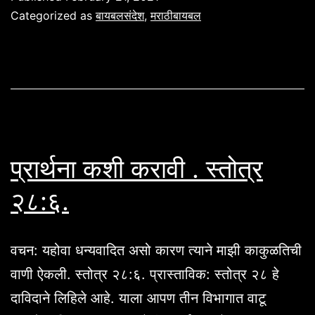
ज्ञानाचे
Categorized as
बायबलसंदेश
,
मराठीबायबल
महत्व.
नीती
४:२३.
प्रार्थना कशी करावी . स्तोत्र
२८:६.
वचन: यहोवा धन्यवादित असो कारण त्याने माझी काकुळतिची
वाणी ऐकली. स्तोत्र २८:६. प्रास्ताविक: स्तोत्र २८ हे
दाविदाने लिहिले आहे. याला आपण तीन विभागात वाटू