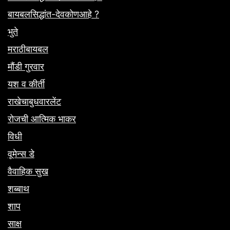
बायबलसिद्धांत-देवकोणआहे ?
भुते
मराठीबायबल
मौंडी गुरवार
यश व कीर्ती
राखेचाबुधवारलेंट
रोजची आत्मिक भाकर
विधी
वूमेन्स डे
वैवाहिक सुख
शब्बाथ
शाप
साक्ष