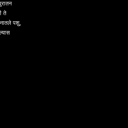
पुरातन
ी ते
नातले पशु,
ल्यास