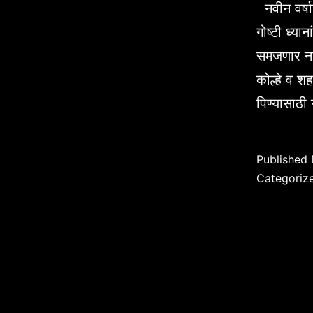
नवीन वर्षा
गोष्टी ध्या
समजणार नाह
कोल्हे व श
पिण्यासाठ
Published
Categoriz