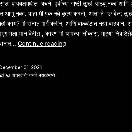
साठी बायबलमधील वचने पूर्वीच्या गोष्टी तुम्ही आठवू नका आणि 
नांत आणू नका. पाहा मी एक नवे कृत्य करतो, आतां ते उगवेल; तुम्ह
ी काय? मी रानात मार्ग करीन, आणि वाळवंटांत नद्या वाहवीन. रा
हामृग मला मान देतील , कारण मी आपल्या लोकांस, माझ्या निवडिले
नवीन
ी रानात…
Continue reading
वर्षासाठी
बायबलमधील
December 31, 2021
वचने
ed as
बायबलची वचने मराठीमध्ये