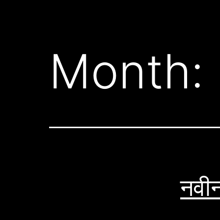
Month:
नवीन