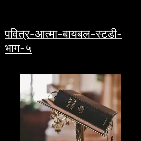
पवित्र-आत्मा-बायबल-स्टडी-
भाग-५