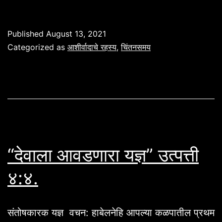
व
हाव्वाची
Published
August 13, 2021
नग्नता
Categorized as
आशीर्वादाचे रहस्य
,
चिंतनसमय
देवाने
का
झाकली?
उत्पत्ती
३:२१.
“देवाला आवडणारा यज्ञ” उत्पत्ती
४:४.
संतोषकारक यज्ञ वचन: हाबेलनेहि आपल्या कळपातील प्रथम