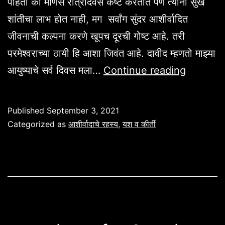
पाहतो की माणसे रात्रंदिवस कष्ट करतात पण त्यांना सुख
शांतीचा लाभ होत नाही, मग सर्वांग सुंदर आशीर्वादित
जीवनाची कल्पना करणे खूपच दूरची गोष्ट आहे. तरी
परमेश्वराच्या ठायी हि आशा जिवंत आहे. दावीद म्हणतो माझ्या
यश
आयुष्याचे सर्व दिवस मला…
Continue reading
दोन
पावलांवर.
Published
September 3, 2021
स्तोत्र
Categorized as
आशीर्वादाचे रहस्य
,
यश व कीर्ती
१२८:२.