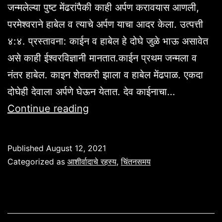
जन्मलेल्या पुष्ट मेंढरांपैकी काही अर्पण करावयास आणली,
परमेश्वराने हाबेल व त्याचे अर्पण याचा आदर केला. उत्पत्ती
४:४. प्रस्तावना: काईन व हाबेल हे दोघे जुळे भाऊ असावेत
असे काही ईश्वरविज्ञानी मानतात.काईन प्रथम जन्मला व
नंतर हाबेल. काइन शेतकरी झाला व हाबेल मेंढपाळ. एकदा
दोघेही देवाला अर्पणे घेऊन येतात. देव काईनाचा…
“देवाला
Continue reading
आवडणारा
यज्ञ”
Published
August 12, 2021
उत्पत्ती
Categorized as
आशीर्वादाचे रहस्य
,
चिंतनसमय
४:४.