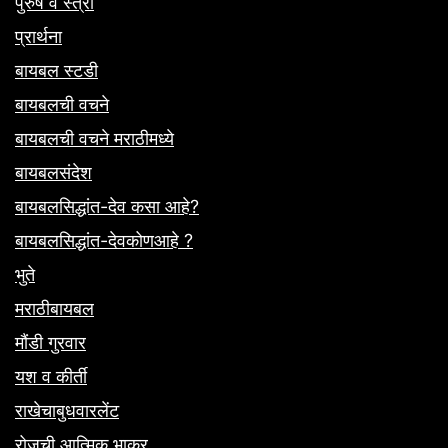
पुरुष व स्त्री
प्रार्थना
बायबल स्टडी
बायबलची वचने
बायबलची वचने मराठीमध्ये
बायबलसंदेश
बायबलसिद्धांत-देव कसा आहे?
बायबलसिद्धांत-देवकोणआहे ?
भुते
मराठीबायबल
मौंडी गुरवार
यश व कीर्ती
राखेचाबुधवारलेंट
रोजची आत्मिक भाकर