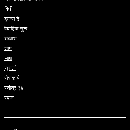
विधी
वूमेन्स डे
वैवाहिक सुख
शब्बाथ
शाप
साक्ष
सुवार्ता
सेवाकार्य
स्तोत्र ३४
स्वप्न