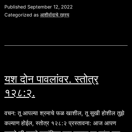
भक्ती
Published
September 12, 2022
बरकत
Categorized as
आशीर्वादाचे रहस्य
देते
व
रोगराई
दूर
करते.
निर्गम
यश दोन पावलांवर. स्तोत्र
२३:२५
१२८:२.
वचन: तू आपल्या श्रमाचे फळ खाशील, तू सुखी होशील तुझे
कल्याण होईल, स्तोत्र १२८:२ प्रस्तावना: आज आपण