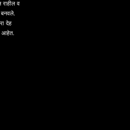
न राहील व
न बनवले.
रा देह
ी आहेत.