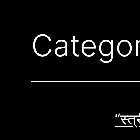
Catego
“स्त्