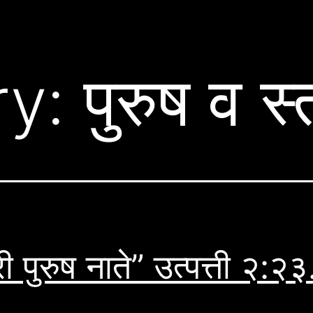
ry:
पुरुष व स्त
री पुरुष नाते” उत्पत्ती २:२३