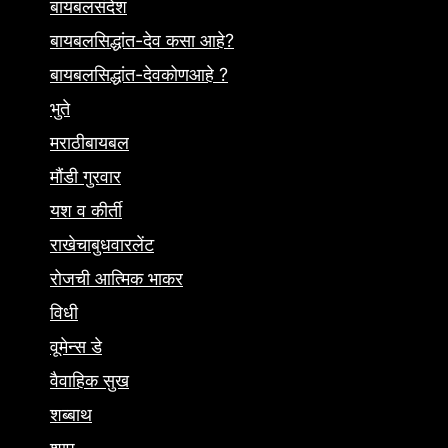
बायबलसंदेश
बायबलसिद्धांत-देव कसा आहे?
बायबलसिद्धांत-देवकोणआहे ?
भुते
मराठीबायबल
मौंडी गुरवार
यश व कीर्ती
राखेचाबुधवारलेंट
रोजची आत्मिक भाकर
विधी
वूमेन्स डे
वैवाहिक सुख
शब्बाथ