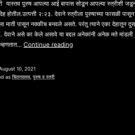
त्री यास्तव पुरुष आपल्या आई बापास सोडून आपल्या स्त्रीशी जडू
ेह होतील.उत्पत्ती २:२३. देवाने स्त्रीला पुरुषाच्या फासळी पासू
रीला माती पासून नक्कीच बनवले असते. परंतु त्याने एका देहातून दुस
ला. देवाने असे का केले असावे या बद्दल अनेकांनी अनेक मते मांडल
“स्त्री
ी म्हणतात…
Continue reading
पुरुष
नाते”
August 10, 2021
उत्पत्ती
ed as
चिंतनसमय
,
पुरुष व स्त्री
२:२३.