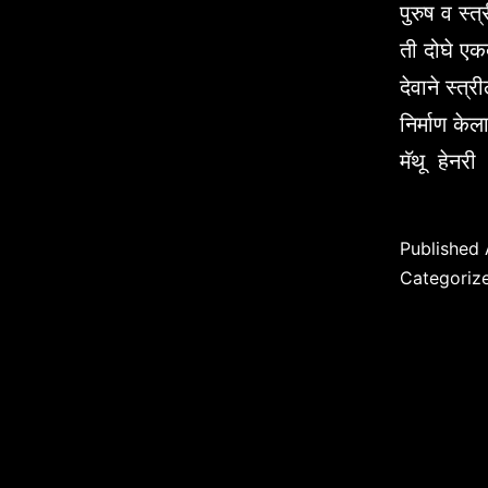
पुरुष व स्
ती दोघे एकद
देवाने स्त्
निर्माण के
मॅथू हेनर
Published
Categoriz