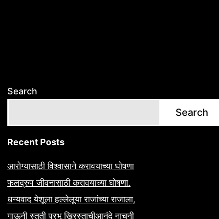
Search
Search
Recent Posts
आरोग्यासाठी विश्वासाने करावयाच्या घोषणा
फलद्रुप जीवनासाठी करावयाच्या घोषणा.
धन्यवाद येशूला हल्लेलूया राजांच्या राजाला,
गाऊनी स्तुती प्रभू ख्रिस्ताचीआनंदे नाचुनी