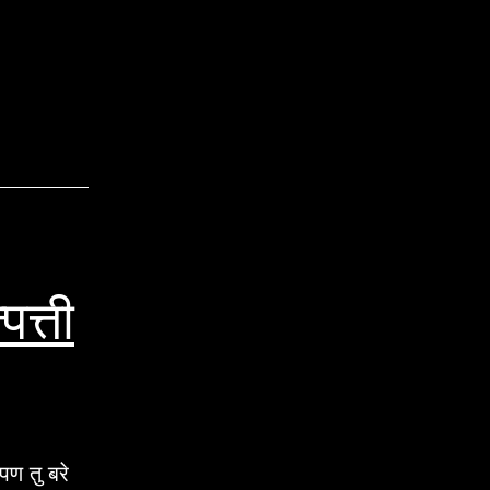
त्ती
पण तु बरे