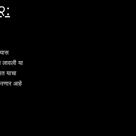
२:
्यास
ाग लावली या
रात याचा
करणार आहे