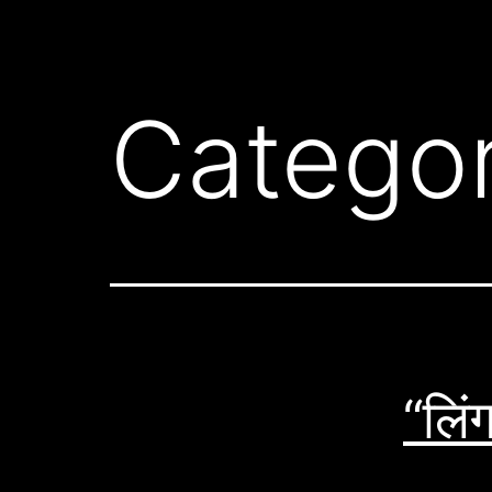
Catego
“लिं