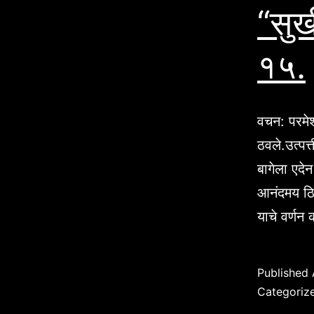
“सुख
१५.
वचन: परमेश
ठवले.उत्पत्
बागेला एदे
आनंदमय ठि
याचे वर्ण
Published
Categoriz