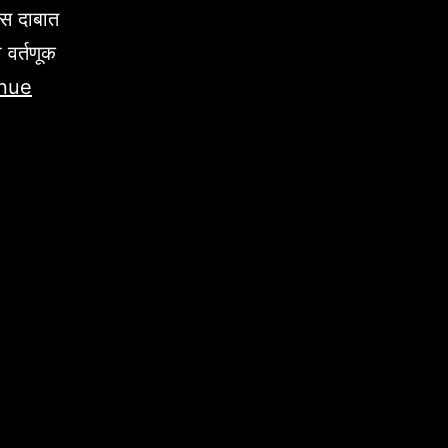
ास दाबात
 वर्तणूक
nue