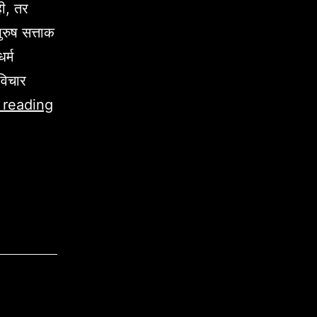
ही, तर
ुरुष सत्ताक
र्म
 विचार
“लिंग
 reading
भेद”
उत्पत्ती
२:१८