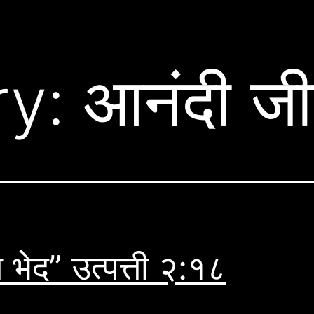
ry:
आनंदी ज
ग भेद” उत्पत्ती २:१८