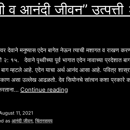
ी व आनंदी जीवन” उत्पत्ती 
्वर देवाने मनुष्यास एदेन बागेत नेऊन त्याची मशागत व राखण करण
ती २: १५. देवाने पृथ्वीच्या पूर्व भागात एदेन नावाच्या प्रदेशात ब
न बाग म्हटले आहे. एदेन याचा अर्थ आनंद आसा आहे. पवित्र शास्
काण असा उल्लेख आढळतो. देव सियोनचे सांत्वन कशा प्रकारे 
“सुखी
न करताना…
Continue reading
व
आनंदी
August 11, 2021
जीवन”
ed as
आनंदी जीवन
,
चिंतनसमय
उत्पत्ती