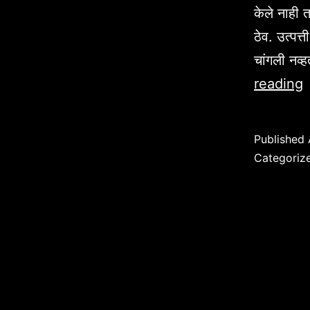
केले नाही 
ठेव. उत्पत्
चांगली नव्
“
reading
ज
ख
Published
म
Categoriz
उ
४