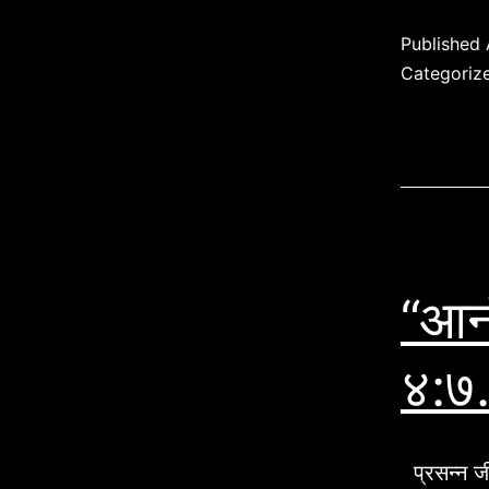
Published
Categoriz
“आनं
४:७
प्रसन्न जी