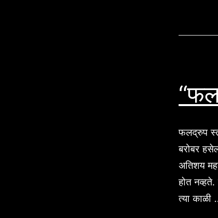
“फलद
फलद्रुप स्
बरोबर हसेल.
अतिशय महत्
होत नव्हते.
त्या काळी