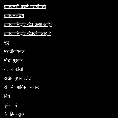
बायबलची वचने मराठीमध्ये
बायबलसंदेश
बायबलसिद्धांत-देव कसा आहे?
बायबलसिद्धांत-देवकोणआहे ?
भुते
मराठीबायबल
मौंडी गुरवार
यश व कीर्ती
राखेचाबुधवारलेंट
रोजची आत्मिक भाकर
विधी
वूमेन्स डे
वैवाहिक सुख