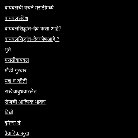
बायबलची वचने मराठीमध्ये
बायबलसंदेश
बायबलसिद्धांत-देव कसा आहे?
बायबलसिद्धांत-देवकोणआहे ?
भुते
मराठीबायबल
मौंडी गुरवार
यश व कीर्ती
राखेचाबुधवारलेंट
रोजची आत्मिक भाकर
विधी
वूमेन्स डे
वैवाहिक सुख