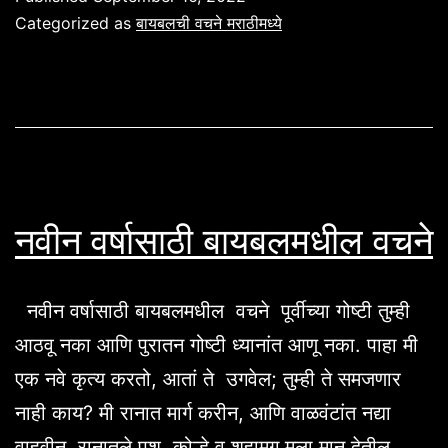
वचने
Categorized as
बायबलची वचने मराठीमध्ये
नवीन वर्षासाठी बायबलमधील वचने
नवीन वर्षासाठी बायबलमधील वचने पूर्वीच्या गोष्टी तुम्ही
आठवू नका आणि पुरातन गोष्टी ध्यानांत आणू नका. पाहा मी
एक नवे कृत्य करतो, आतां ते उगवेल; तुम्ही ते समजणार
नाही काय? मी रानात मार्ग करीन, आणि वाळवंटांत नद्या
वाहवीन. रानातले पशु, कोल्हे व शहामृग मला मान देतील ,