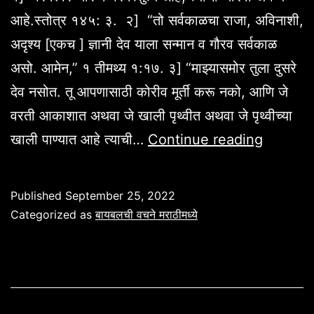
आहे.स्तोत्र १४५: ३. २] “तो सर्वकाळचा राजा, अविनाशी,
अदृश्य [एकच ] ज्ञानी देव याला सन्मान व गौरव सर्वकाळ
असो. आमेन,” १ तीमथ्य १:१७. ३] “माझ्यासमोर तुला दुसरे
देव नसोत. तू आपणासाठी कोरीव मूर्ती करू नको, आणि जे
वरती आकाशात अथवा जे खाली पृथ्वीत अथवा जे पृथ्वीच्या
देवाच्या
खाली पाण्यात आहे त्याची…
Continue reading
श्रेष्टत्वा
विषयी
Published
September 25, 2022
बायबलची
Categorized as
बायबलची वचने मराठीमध्ये
स्तुती
वचने
[मराठी
मध्ये