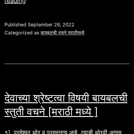
वाढदिवसासाठी
reading
बायबल
वचने
Published
September 26, 2022
मराठीमध्ये
Categorized as
बायबलची वचने मराठीमध्ये
देवाच्या श्रेष्टत्वा विषयी बायबलची
स्तुती वचने [मराठी मध्ये ]
१] परमेश्वर थोर व परमस्तुत्य आहे, त्याची थोरवी अगम्य