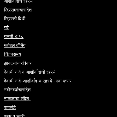
आशीर्वादाचे रहस्य
ख्रिसमसचासंदेश
ख्रिस्ती विधी
गर्व
गलती ४:१०
ग्लोबल वॉर्मिंग
चिंतनसमय
झावळ्यांचारविवार
देवाची नावे व आशीर्वादांची रहस्ये
देवाची नांवे-आशीर्वाद-व रहस्ये -नवा करार
नवीनवर्षाचासंदेश
नाताळाचा संदेश.
पामसंडे
पुरुष व स्त्री