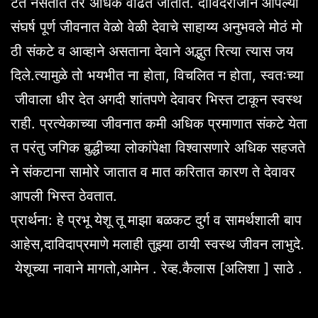
टत नसतात तर अधिक वाढत जातात. दाविदराजाने आपल्या
संघर्ष पूर्ण जीवनात वेळो वेळी देवाचे साहाय्य अनुभवले मोठं मो
ठी संकटे व आव्हाने असताना देवाने अद्भुत रित्या त्यास जय
दिले.त्यामुळे तो भयभीत ना होता, विचलित न होता, स्वतःच्या
जीवाला धीर देत अगदी शांतपणे देवावर भिस्त टाकून स्वस्थ
राही. प्रत्येकाच्या जीवनात कमी अधिक प्रमाणात संकटे येता
त परंतु जगिक बुद्धीच्या लोकांपेक्षा विश्वासणारे अधिक सहजते
ने संकटाना सामोरे जातात व मात करितात कारण ते देवावर
आपली भिस्त ठेवतात.
प्रार्थना: हे प्रभू येशू तू माझा बळकट दुर्ग व सामर्थशाली बाप
आहेस,दाविदाप्रमाणे मलाही तुझ्या ठायी स्वस्थ जीवन लाभुदे.
येशूच्या नावाने मागतो,आमेन . रेव्ह.कैलास [अलिशा ] साठे .