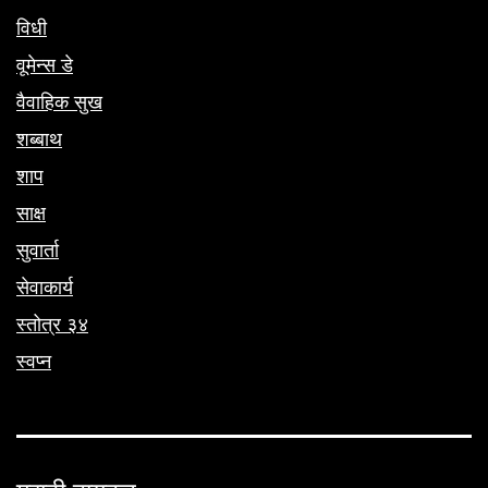
विधी
वूमेन्स डे
वैवाहिक सुख
शब्बाथ
शाप
साक्ष
सुवार्ता
सेवाकार्य
स्तोत्र ३४
स्वप्न