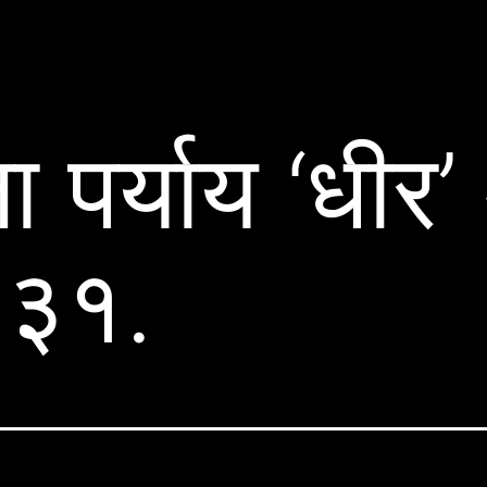
ा पर्याय ‘धीर’
:३१.