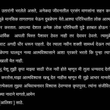
 उतारांनी भरलेले असते, अनेकदा जीवनातील प्रसंग माणसांना सहन कर
ुळे मानसिक ताणतणाव येऊन दुबळेपण येते.आश्या परिस्थितीत लोक आत्म
ार करतात. आपल्या देशात अनेक लोक परिस्थिती पुढे हतबल होऊन चु
 धार्मिक आपली भिस्त पैशावर ठेवत नाही तर देवावर ठेवतो. त्यामुळे
 वाट अगदी धीर धरून पाहतो. देव त्याला नवीन शक्ती सामर्थ्य देऊन त्य
ळेपणा घालवून नव्या आत्मविश्वासाने आशा प्रकारे भरतो कि पुन्हा त्याच
ाली येत नाही.
ू येशू तुझी कृपा माझ्या साठी रोज नवी होते म्हणून मी तुला धन्यवाद दे
ण करतोस,माझा आत्मविश्वास खचू देत नाहीस म्हणून मी तुझे आभार मानतो.
्रत्येकाला तुझ्या अभिवाचनावर विश्वास ठेवण्यास कृपापुरव, त्यांना संजीवि
च्या नावाने मागतो,आमेन
 [आलिशा ] साठे.