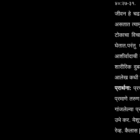
४०:२७-३१.
जीवन हे चढ
असतात त्याम
टोकाचा विच
घेतात.परंतु
आशीर्वादाची
शारीरिक दुब
आलेख कधी ख
प्रार्थना:
प्रभ
प्रमाणे तरु
गांजलेल्या प
उभे कर. येशू
रेव्ह. कैलास