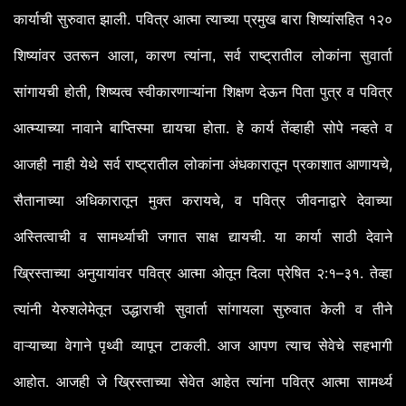
. पवित्र आत्मा त्याच्या प्रमुख बारा शिष्यांसहित १२०
कार्याची
सुरुवात
झाली
शिष्यांवर उतरून आला,
कारण त्यांना,
सर्व
राष्ट्रातील
लोकांना
सुवार्ता
,
सांगायची
होती
शिष्यत्व
स्वीकारणाऱ्यांना
शिक्षण
देऊन
पिता
पुत्र
व
पवित्र
होता.
तेंव्हाही
आत्म्याच्या
नावाने
बाप्तिस्मा
द्यायचा
हे
कार्य
सोपे
नव्हते
व
,
आजही
नाही
येथे
सर्व
राष्ट्रातील
लोकांना
अंधकारातून
प्रकाशात
आणायचे
,
सैतानाच्या
अधिकारातून
मुक्त
करायचे
व
पवित्र
जीवनाद्वारे
देवाच्या
.
अस्तित्वाची
व
सामर्थ्याची
जगात
साक्ष
द्यायची
या
कार्या
साठी
देवाने
:
–
.
ख्रिस्ताच्या
अनुयायांवर
पवित्र
आत्मा
ओतून
दिला
प्रेषित
२
१
३१
तेव्हा
त्यांनी
येरुशलेमेतून
उद्धाराची
सुवार्ता
सांगायला
सुरुवात
केली
व
तीने
.
वाऱ्याच्या
वेगाने
पृथ्वी
व्यापून
टाकली
आज
आपण
त्याच
सेवेचे
सहभागी
. आजही जे ख्रिस्ताच्या सेवेत आहेत त्यांना पवित्र आत्मा सामर्थ्य
आहोत