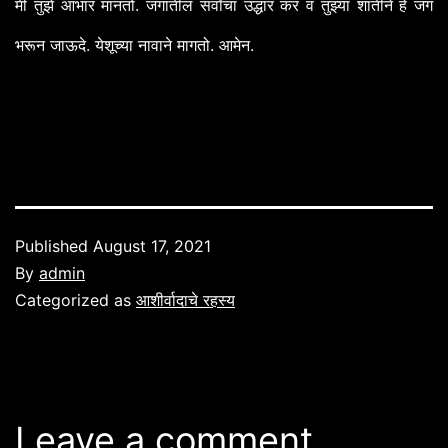
.
मी
तुझे
आभार
मानतो
जगातील
सर्वांचा
उद्धार
कर
व
तुझ्या
शांतीने
हे
जग
.
.
.
भरून
जाऊदे
येशूच्या
नावाने
मागतो
आमेन
Published
August 17, 2021
By
admin
Categorized as
आशीर्वादाचे रहस्य
Leave a comment