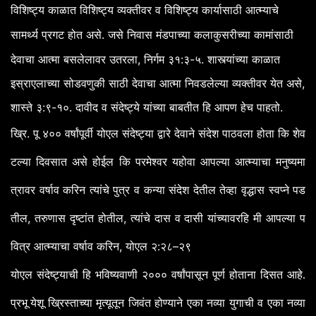
विशिष्ट्य
काळात
विशिष्ट्य
व्यक्तीवर
व
विशिष्ट्य
कार्यासाठी
आत्म्याचे
. जसे निवास मंडपाच्या कलाकुसरीच्या कामांसाठी
सामर्थ्य
प्रगट
होत
असे
देवाचा आत्मा बसलेलावर उतरला, निर्गम ३१:३-५. शास्त्यांच्या काळात
इस्राएलाच्या सोडवणुकी साठी देवाचा आत्मा निवडलेल्या व्यक्तीवर येत असे,
शास्ते ३:९-१०. दावीद व संदेष्ट्ये यांच्या बाबतीत हि आपण हेच पाहतो.
.
ख्रि
पू
४००
वर्षांपूर्वी
योएल
संदेष्ट्या
द्वारे
देवाने
संदेश
पाठवला
होता
कि
शेव
टल्या
दिवसात
असे
होईल
कि
परमेश्वर
यहोवा
आपल्या
आत्म्याचा
मनुष्यमा
त्रावर
वर्षाव
करिन
त्यांचे
पुत्र
व
कन्या
संदेश
देतील
तेव्हा
वृद्धास
स्वप्ने
पड
,
,
तील
तरुणास
दृष्टांत
होतील
त्यांचे
दास
व
दासी
यांच्यावरहि
मी
आपल्या
प
,
:
–
वित्र
आत्म्याचा
वर्षाव
करिन
योएल
२
२८
२९
योएल संदेष्ट्याची हि भविष्यवाणी २००० वर्षांपासून पूर्ण होताना दिसत आहे.
प्रभू येशू
ख्रिस्ताच्या
मृत्यूतून
जिवंत
होण्याने
एका
नव्या
युगाची
व
एका
नव्या