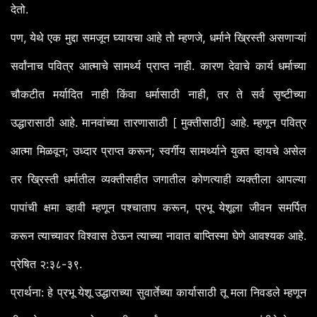
देतो.
पण, येथे एक मुद्दा समजून घ्यायचा आहे तो म्हणजे, धर्माने ख्रिस्ती असणाऱ्यां
सर्वांनाच पवित्र आत्माचे सामर्थ्य प्राप्त नाही. कारण देवाचे कार्य धर्माच्या
चौकटीत मर्यादित नाही किंवा धर्मासाठी नाही, तर ते सर्व सृष्टीच्या
उद्धारासाठी आहे. मानवांच्या तारणासाठी [ मुक्तीसाठी] आहे. म्हणून पवित्र
आत्मा मिळवून; उध्दार प्राप्त करून; स्वर्गीय सामर्थ्याने युक्त व्हायचे असेल
तर ख्रिस्ती धर्मातील व्यक्तीसहीत जगातील कोणत्याही व्यक्तीला आपल्या
पापांची क्षमा व्हावी म्हणून पश्चाताप करून, प्रभू येशूला जीवन समर्पित
करून त्याच्यावर विश्वास ठेऊन त्याच्या नावात बाप्तिस्मा घेणे आवश्यक आहे.
प्रेषित २:३८-३९.
:
प्रार्थना
हे
प्रभू
येशू
उद्धाराच्या
सुवार्तेच्या
कार्यासाठी
तू
मला
निवडले
म्हणून