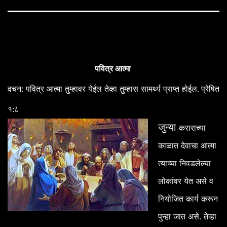
पवित्र आत्मा
:
वचन
पवित्र
आत्मा
तुम्हावर
येईल
तेव्हा
तुम्हास
सामर्थ्य
प्राप्त
होईल. प्रेषित
१:८
जुन्या
कराराच्या
काळात
देवाचा
आत्मा
त्याच्या
निवडलेल्या
लोकांवर
येत
असे
व
नियोजित
कार्य
करून
.
पुन्हा
जात
असे
तेव्हा