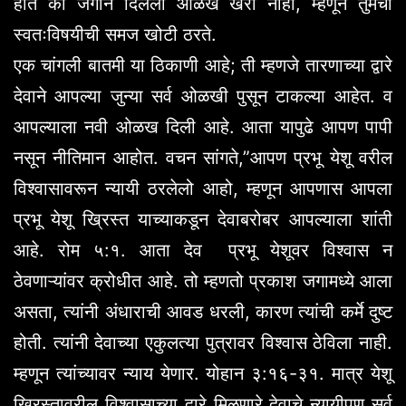
होते की जगाने दिलेली ओळख खरी नाही, म्हणून तुमची
स्वतःविषयीची समज खोटी ठरते.
एक चांगली बातमी या ठिकाणी आहे; ती म्हणजे तारणाच्या द्वारे
देवाने आपल्या जुन्या सर्व ओळखी पुसून टाकल्या आहेत. व
आपल्याला नवी ओळख दिली आहे. आता यापुढे आपण पापी
नसून नीतिमान आहोत. वचन सांगते,”आपण प्रभू येशू वरील
विश्वासावरून न्यायी ठरलेलो आहो, म्हणून आपणास आपला
प्रभू येशू ख्रिस्त याच्याकडून देवाबरोबर आपल्याला शांती
आहे. रोम ५:१. आता देव प्रभू येशूवर विश्वास न
ठेवणाऱ्यांवर क्रोधीत आहे. तो म्हणतो प्रकाश जगामध्ये आला
असता, त्यांनी अंधाराची आवड धरली, कारण त्यांची कर्मे दुष्ट
होती. त्यांनी देवाच्या एकुलत्या पुत्रावर विश्वास ठेविला नाही.
म्हणून त्यांच्यावर न्याय येणार. योहान ३:१६-३१. मात्र येशू
ख्रिस्तावरील विश्वासाच्या द्वारे मिळणारे देवाचे न्यायीपण सर्व