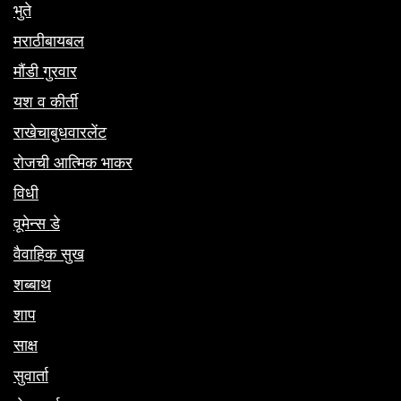
भुते
मराठीबायबल
मौंडी गुरवार
यश व कीर्ती
राखेचाबुधवारलेंट
रोजची आत्मिक भाकर
विधी
वूमेन्स डे
वैवाहिक सुख
शब्बाथ
शाप
साक्ष
सुवार्ता