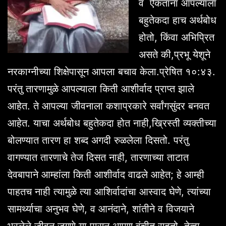
व ऐकताना आपल्याला
बहुतेकदा हाच अर्थबोध
होतो, किंवा अभिप्रित
असते की,प्रभू येशूने
नरकाग्नीच्या शिक्षेपासून आपला बचाव केला.प्रेषित १०:४३.
परंतु तारणामुळे आपल्याला किती आशीर्वाद प्राप्त झाले
आहेत. ते आपल्या जीवनाला कशाप्रकारे सर्वांगसुंदर बनवत
आहेत. याचा अर्थबोध बहुतेकदा होत नाही,ख्रिस्ती व्यक्तीच्या
बोलण्यात तारण हा शब्द अगदी रुळलेला दिसतो. परंतु
वागण्यात तारणाचे तेज दिसत नाही, तारणाच्या ताटात
देवबापाने आम्हांला किती आशीर्वाद वाढले आहेत; हे आम्ही
पाहतच नाही त्यामुळे त्या आशिर्वादांचा आस्वाद घेणे, त्यांच्या
सामर्थ्याचा अनुभव घेणे, व आनंदाने, शांतीने व विजयाने
भरलेले जीवन जगणे या पासून आपण वंचीत राहतो. तेव्हा