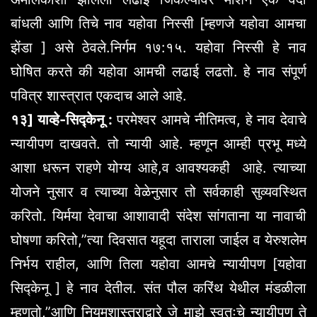
बांधली आणि तिचे नाव यहोवा निस्सी [म्हणजे यहोवा आमचा
झेंडा ] असे ठेवले.निर्गम १७:१५. यहोवा निस्सी हे नाव
घोषित करते की यहोवा आमची लढाई लढतो. हे नाव संपूर्ण
पवित्र शास्त्रात एकदाच आले आहे.
१३] याव्हे-सिद्केनू :
परमेश्वर आमचे नीतिमत्व, हे नाव देवाचे
न्यायीपण दाखवते. तो न्यायी आहे. म्हणून आम्ही प्रभू मध्ये
आशा धरून राहणे योग्य आहे,व आवश्यकही आहे. त्याच्या
योजने नुसार व त्याच्या वेळेनुसार तो सर्वकाही सुव्यवस्थित
करितो. यिर्मया देवाचा आशावादी संदेश सांगताना या नावाची
घोषणा करितो,”त्या दिवसात यहूदा ताराला जाईल व येरुशलेम
निर्भय राहील, आणि तिला यहोवा आमचे न्यायीपण [यहोवा
सिद्केनू ] हे नाव देतील. संत पौल करिंथ येथील मंडळीला
म्हणतो,”आणि नियमशास्त्राद्वारे जे माझे स्वतःचे न्यायीपण ते