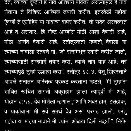
देत, त्यांच्या दृष्टीने हे नाव अतिशय पवित्र असल्यामुळे हे नाव
घेताना ते विशिष्ट आत्मिक तयारी करीत. इतरवेळी यहोवा
ऐवजी ते एलोहिम या नावाचा वापर करीत. तो सदैव अस्तत्वात
आहे व असणार. हि गोष्ट आम्हांस मोठी आशा देणारी आहे,
मोठा आनंद देणारी आहे. स्तोत्रकर्ता म्हणतो,”देवाला गा
त्याच्या नावाला स्तवने गा, जो रानांमधून स्वारी करीत जातो,
त्याच्यासाठी राजमार्ग तयार करा, त्याचे नाव याह आहे; तर
त्याच्यापुढे तुम्ही उल्हास करा”. स्तोत्र ६८:४. येशू ख्रिस्ताने
आपले सनातन अस्तित्व प्रकट करताना म्हटले, ‘मी तुम्हांस
खचित खचित सांगतो अब्राहाम झाला त्यापूर्वी मी आहे,
योहान ८:५८. देव मोशेला म्हणाला,”आणि अब्राहाम, इसहाक,
व याकोबाला मी सर्व समर्थ देव असा प्रगट झालो. परंतु
यहोवा या माझ्या नावाने मी त्यांना ओळख दिली नव्हती”. निर्गम