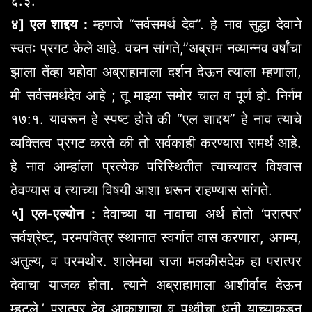
६:३.
४] एल शाद्दय :
म्हणजे “सर्वसमर्थ देव”. हे नाव सुद्धा देवाने
स्वतः प्रगट केले आहे. वचन सांगते,”अब्राम नव्यान्नव वर्षांचा
झाला तेंव्हा यहोवा अब्राहामाला दर्शन देऊन त्याला म्हणाला,
मी सर्वसमर्थदेव आहे ; तू माझ्या समोर चाल व पूर्ण हो. निर्गम
१७:१. यावरून हे स्पष्ट होते की “एल शाद्दय” हे नाव त्याचे
व्यक्तित्व प्रगट करते की तो सर्वकाही करण्यास समर्थ आहे.
हे नाव आम्हांला प्रत्येक परिस्थितीत त्याच्यावर विश्वास
ठेवण्यास व त्याच्या विषयी आशा धरून राहण्यास सांगते.
५] एल-एल्योन :
देवाच्या या नावाचा अर्थ होतो ‘परात्पर’
सर्वश्रेष्ट, परमपवित्र स्थानात स्वर्गात वास करणारा, अगम्य,
अतुल्य, व परमथोर. शालेमचा राजा मलकीसदेक हा परात्पर
देवाचा याजक होता. त्याने अब्राहामाला आशीर्वाद देऊन
म्हटले,’ परात्पर देव आकाशाचा व पृथ्वीचा धनी याच्याकडून