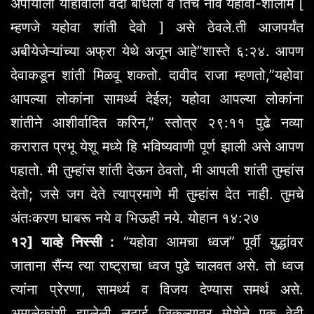
अर्पायाला योहोवाला वेदी बांधली व तिचे नाव यहोवा-शालोम [
म्हणजे यहोवा शांती देवो ] असे ठेवले.ती आजपर्यंत
अबीयेजेऱ्यांच्या अफ्रा येथे अजून आहे”शास्ते ६:२४. आपण
देवाकडून शांती मिळवू शकतो. दावीद राजा म्हणतो,”यहोवा
आपल्या लोकांना सामर्थ्य देईल; यहोवा आपल्या लोकांना
शांतीने आशीर्वादित करिन,” स्तोत्र २९:११ पुढे नव्या
करारात प्रभू येशू मध्ये हि भविष्यवाणी पूर्ण झाली असे आपण
पहातो. मी तुम्हांस शांती देऊन ठेवतो, मी आपली शांती तुम्हांस
देतो; जसे जग देते त्याप्रमाणे मी तुम्हांस देत नाही. तुमचे
अंतःकरण घाबरू नये व भिऊही नये. योहान १४:२७
१२] याव्हे निस्सी :
“यहोवा आमचा ध्वज” पूर्वी युद्धांवर
जाताना सैंन्य त्या राष्ट्राचा ध्वज पुढे चालवत असे. तो ध्वज
त्यांना प्रेरणा, सामर्थ्य व विजय देण्यास समर्थ असे.
अमालेकांशी झालेली लढाई जिकल्यावर मोशेने एक वेदी