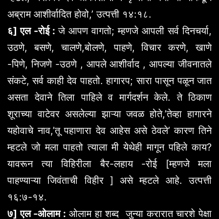
अब्राम आशीर्वादित होवो,’ उत्पत्ती १४:१८.
६] एल -रोई :
जे आपण वागतो; म्हणजे आपली सर्व दिनचर्या,
उठणे, बसणे, चालणे,बोलणे, पाहणे, विचार करणे, खाणे
-पिणे, निजणे -उठणे , आपले आशीर्वाद , आपल्या जीवनातले
संकटे, सर्व काही देव पाहतो. हागारप; सारा पासून पळून जात
असता देवाने तिला पाहिले व मार्गदर्शन केले. ते ठिकाण
शूराच्या वाटेवर असलेल्या झाऱ्या जवळ होते,’तेव्हा हागारने
यहोवाचे नाव,’तू पहाणारा देव आहेस असे ठेवले’ कारण तिने
म्हटले जो मला पाहतो त्याला मी येथेही मागून पहिले काय?
यावरून त्या विहिरीला बैर-लहाय -रोई [म्हणजे मला
पाहण्याऱ्या जिवंताची विहीर ] असे म्हटले आहे. उत्पत्ती
१६:७-१४.
७] एल -ओलाम :
ओलाम हा शब्द जुन्या करारात चारशे पेक्षा