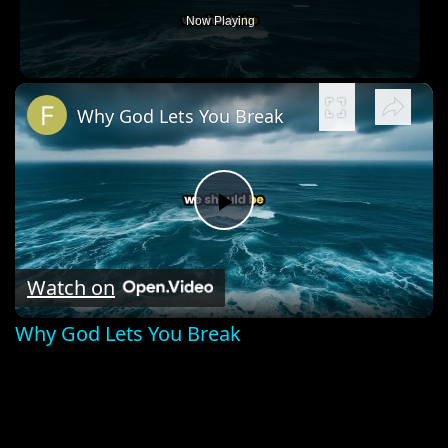
Now Playing
×
Why God Lets You Break
Play
Video
Watch on
Why God Lets You Break