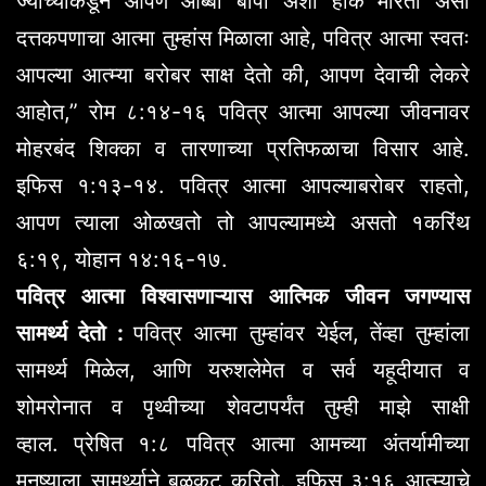
ज्याच्याकडून आपण आब्बा बापा अशी हाक मारतो असा
दत्तकपणाचा आत्मा तुम्हांस मिळाला आहे, पवित्र आत्मा स्वतः
आपल्या आत्म्या बरोबर साक्ष देतो की, आपण देवाची लेकरे
आहोत,” रोम ८:१४-१६ पवित्र आत्मा आपल्या जीवनावर
मोहरबंद शिक्का व तारणाच्या प्रतिफळाचा विसार आहे.
इफिस १:१३-१४. पवित्र आत्मा आपल्याबरोबर राहतो,
आपण त्याला ओळखतो तो आपल्यामध्ये असतो १करिंथ
६:१९, योहान १४:१६-१७.
पवित्र आत्मा विश्वासणाऱ्यास आत्मिक जीवन जगण्यास
सामर्थ्य देतो :
पवित्र आत्मा तुम्हांवर येईल, तेंव्हा तुम्हांला
सामर्थ्य मिळेल, आणि यरुशलेमेत व सर्व यहूदीयात व
शोमरोनात व पृथ्वीच्या शेवटापर्यंत तुम्ही माझे साक्षी
व्हाल.
प्रेषित १:८ पवित्र आत्मा आमच्या अंतर्यामीच्या
मनुष्याला सामर्थ्याने बळकट करितो. इफिस ३:१६ आत्म्याचे