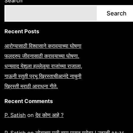
Search
Search
Recent Posts
आरोग्यासाठी विश्वासाने करावयाच्या घोषणा
फलद्रुप जीवनासाठी करावयाच्या घोषणा.
धन्यवाद येशूला हल्लेलूया राजांच्या राजाला,
गाऊनी स्तुती प्रभू ख्रिस्ताचीआनंदे नाचुनी
ख्रिस्ती मराठी आराधना गीते.
Recent Comments
P. Satish
on
देव कोण आहे ?
P. Satish
on
लोटाच्या मुली बापा पासून गरोदर ! उत्पत्ती १९:३६.