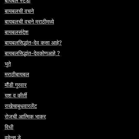
बायबल स्टडी
बायबलची वचने
बायबलची वचने मराठीमध्ये
बायबलसंदेश
बायबलसिद्धांत-देव कसा आहे?
बायबलसिद्धांत-देवकोणआहे ?
भुते
मराठीबायबल
मौंडी गुरवार
यश व कीर्ती
राखेचाबुधवारलेंट
रोजची आत्मिक भाकर
विधी
वूमेन्स डे