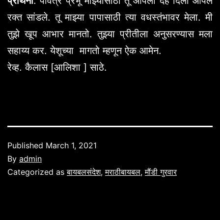
प्रार्थना
: पवित्र प्रभू माझ्यासाठी तू आपला देह दिला आपले
रक्त सांडले. तू माझ्या पापासाठी त्या वधस्तंभावर मेला. मी
तुझे खूप आभार मानतो. तुझ्या प्रीतीला अनुसरण्यास मला
सहाय्य कर. येशूच्या मागतो म्हणून ऐक आमेन.
रेव्ह. कैलास [आलिशा ] साठे.
Published
March 1, 2021
By
admin
Categorized as
बायबलसंदेश
,
मराठीबायबल
,
मौंडी गुरवार