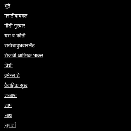
भुते
मराठीबायबल
मौंडी गुरवार
यश व कीर्ती
राखेचाबुधवारलेंट
रोजची आत्मिक भाकर
विधी
वूमेन्स डे
वैवाहिक सुख
शब्बाथ
शाप
साक्ष
सुवार्ता