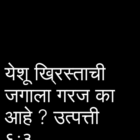
येशू ख्रिस्ताची
जगाला गरज का
आहे ? उत्पत्ती
६:३.