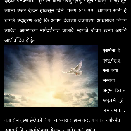
दैहिक बनवण्याचा प्रयत्न केला परंतु प्रभू येशूने पवित्र शास्रातून
त्याला उत्तर देऊन हाकलून दिले. मत्तय ४:१-११. आमच्या साठी हे
चांगले उदाहरण आहे कि आपण देवाच्या वचनाच्या आधारावर निर्णय
घ्यावेत. आत्म्याच्या मार्गदर्शनात चालावे. म्हणजे जीवन खऱ्या अर्थाने
आशीर्वादित होईल.
प्रार्थना:
हे
प्रभू येशू तू
मला नव्या
जन्माचा
अनुभव दिलास
म्हणून मी तुझे
आभार मानतो.
मला रोज तुझ्या ईच्छेतले जीवन जगण्यास साहाय्य कर . व जगात सर्वांपर्यंत
उद्धाराची हि सुवार्ता पोहचव. येशूच्या नावाने मागतो, आमेन.