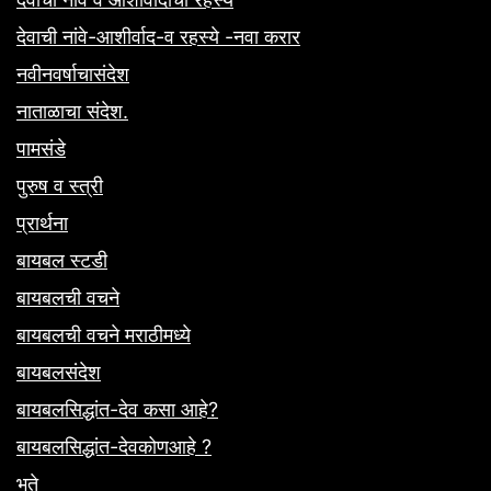
देवाची नांवे-आशीर्वाद-व रहस्ये -नवा करार
नवीनवर्षाचासंदेश
नाताळाचा संदेश.
पामसंडे
पुरुष व स्त्री
प्रार्थना
बायबल स्टडी
बायबलची वचने
बायबलची वचने मराठीमध्ये
बायबलसंदेश
बायबलसिद्धांत-देव कसा आहे?
बायबलसिद्धांत-देवकोणआहे ?
भुते