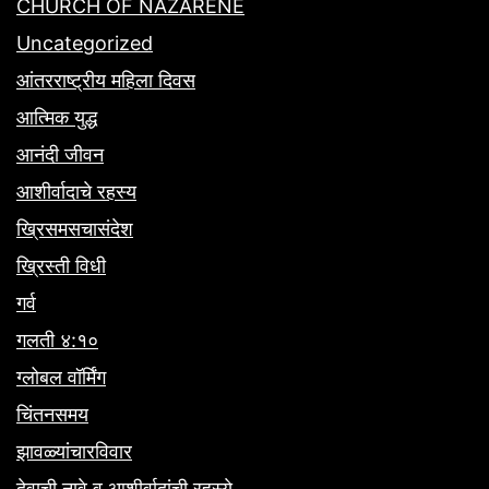
CHURCH OF NAZARENE
Uncategorized
आंतरराष्ट्रीय महिला दिवस
आत्मिक युद्ध
आनंदी जीवन
आशीर्वादाचे रहस्य
ख्रिसमसचासंदेश
ख्रिस्ती विधी
गर्व
गलती ४:१०
ग्लोबल वॉर्मिंग
चिंतनसमय
झावळ्यांचारविवार
देवाची नावे व आशीर्वादांची रहस्ये