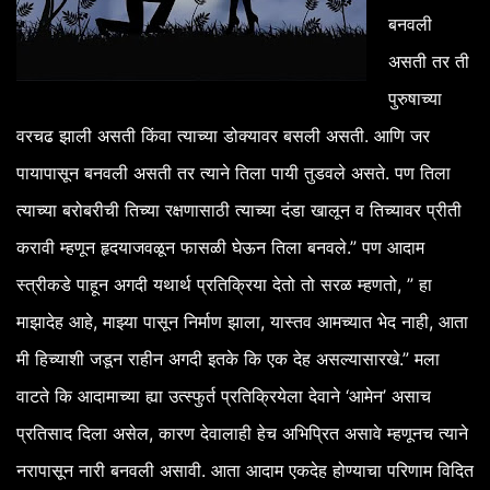
बनवली
असती
तर
ती
पुरुषाच्या
.
वरचढ
झाली
असती
किंवा
त्याच्या
डोक्यावर
बसली
असती
आणि
जर
.
पायापासून
बनवली
असती
तर
त्याने
तिला
पायी
तुडवले
असते
पण
तिला
त्याच्या
बरोबरीची
तिच्या
रक्षणासाठी
त्याच्या
दंडा
खालून
व
तिच्यावर
प्रीती
.”
करावी
म्हणून
हृदयाजवळून
फासळी
घेऊन
तिला
बनवले
पण
आदाम
, ”
स्त्रीकडे
पाहून
अगदी
यथार्थ
प्रतिक्रिया
देतो
तो
सरळ
म्हणतो
हा
,
,
,
माझादेह
आहे
माझ्या
पासून
निर्माण
झाला
यास्तव
आमच्यात
भेद
नाही
आता
.”
मी
हिच्याशी
जडून
राहीन
अगदी
इतके
कि
एक
देह
असल्यासारखे
मला
‘
’
वाटते
कि
आदामाच्या
ह्या
उत्स्फुर्त
प्रतिक्रियेला
देवाने
आमेन
असाच
,
प्रतिसाद
दिला
असेल
कारण
देवालाही
हेच
अभिप्रित
असावे
म्हणूनच
त्याने
.
नरापासून
नारी
बनवली
असावी
आता
आदाम
एकदेह
होण्याचा
परिणाम
विदित