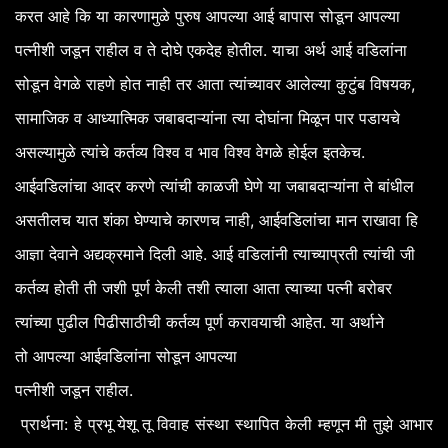
करत
आहे
कि
या
कारणामुळे
पुरुष
आपल्या
आई
बापास
सोडून
आपल्या
.
पत्नीशी
जडून
राहील
व
ते
दोघे
एकदेह
होतील
याचा
अर्थ
आई
वडिलांना
,
सोडून
वेगळे
राहणे
होत
नाही
तर
आता
त्यांच्यावर
आलेल्या
कुटुंब
विषयक
सामाजिक
व
आध्यात्मिक
जबाबदाऱ्यांना
त्या
दोघांना
मिळून
पार
पडायचे
.
असल्यामुळे
त्यांचे
कर्तव्य
विश्व
व
भाव
विश्व
वेगळे
होईल
इतकेच
आईवडिलांचा
आदर
करणे
त्यांची
काळजी
घेणे
या
जबाबदाऱ्यांना
ते
बांधील
,
असतीलच
यात
शंका
घेण्याचे
कारणच
नाही
आईवडिलांचा
मान
राखावा
हि
.
आज्ञा
देवाने
अद्यक्रमाने
दिली
आहे
आई
वडिलांनी
त्याच्याप्रती
त्यांची
जी
कर्तव्य
होती
ती
जशी
पूर्ण
केली
तशी
त्याला
आता
त्याच्या
पत्नी
बरोबर
.
त्यांच्या
पुढील
पिढीसाठीची
कर्तव्य
पूर्ण
करावयाची
आहेत
या
अर्थाने
तो
आपल्या
आईवडिलांना
सोडून
आपल्या
.
पत्नीशी
जडून
राहील
:
प्रार्थना
हे
प्रभू
येशू
तू
विवाह
संस्था
स्थापित
केली
म्हणून
मी
तुझे
आभार