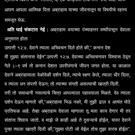
आपण
आपला
आत्मिक
पिता
अब्राहाम
याच्या
जीवनातून
या
विषयीचे
रहस्य
.
समजून
घेऊ
:
अति
घाई
संकटात
नेई
अब्राहाम
वयाच्या
पंच्याहत्तर
वर्ष्यांपासून
देवाला
अनुसरत
होता
:
.
,”
उत्पत्ती
१२
४
देवाने
त्याला
अभिवचन
दिले
होते
की
कनान
देश
“.
:
.
मी
तुझ्या
संतानास
देईन
उत्पत्ती
१२
७
देवाच्या
अभिवचनावर
विश्वास
ठेवून
–
.
गेले
८
९
वर्ष
तो
कनान
देशात
उपरीपणाचे
जीवन
जगत
होता
या
काळात
,
,
,
देवाने
अब्राहामाला
वेळोवेळी
दर्शन
दिले
त्याचे
रक्षण
केले
त्याला
धीर
दिला
;
.
व
त्याला
धन
संपत्ती
देऊन
तो
त्याच्या
संगती
असल्याची
खात्री
दिली
.
तरी
तो
समाधानी
नसल्याचे
चित्र
आपल्याला
पहावयाला
मिळते
देव
त्याला
,”
,
दर्शन
देऊन
म्हणतो
की
अब्राहामा
भिऊ
नको
मी
तुझी
ढाल
व
अत्यंत
मोठे
.
प्रतिफळ
आहे
तेव्हा
अब्राहाम
देवाला
म्हणाला
तू
मला
काय
देणार
मी
तर
.
,
संतांना
शिवाय
जातो
व
माझे
जे
काही
आहे
ते
दुसऱ्याचे
होईल
यावर
देवाने
,”
“.
पुन्हा
त्याला
खात्री
दिली
की
तुझ्या
पोटी
जो
येईल
तोच
तुझा
वारस
होईल