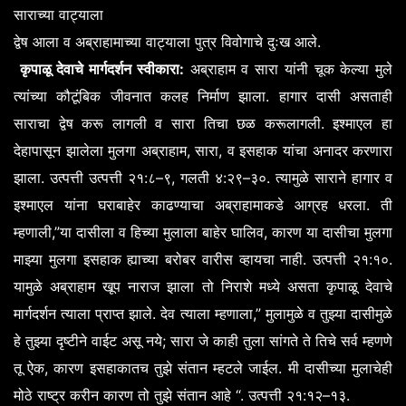
साराच्या
वाट्याला
.
द्वेष
आला
व
अब्राहामाच्या
वाट्याला
पुत्र
विवोगाचे
दुःख
आले
:
कृपाळू
देवाचे
मार्गदर्शन
स्वीकारा
अब्राहाम
व
सारा
यांनी
चूक
केल्या
मुले
.
त्यांच्या
कौटूंबिक
जीवनात
कलह
निर्माण
झाला
हागार
दासी
असताही
.
साराचा
द्वेष
करू
लागली
व
सारा
तिचा
छळ
करूलागली
इश्माएल
हा
,
,
देहापासून
झालेला
मुलगा
अब्राहाम
सारा
व
इसहाक
यांचा
अनादर
करणारा
.
:
–
,
:
–
.
झाला
उत्पत्ती
उत्पत्ती
२१
८
९
गलती
४
२९
३०
त्यामुळे
साराने
हागार
व
.
इश्माएल
यांना
घराबाहेर
काढण्याचा
अब्राहामाकडे
आग्रह
धरला
ती
,”
,
म्हणाली
या
दासीला
व
हिच्या
मुलाला
बाहेर
घालिव
कारण
या
दासीचा
मुलगा
.
:
.
माझ्या
मुलगा
इसहाक
ह्याच्या
बरोबर
वारीस
व्हायचा
नाही
उत्पत्ती
२१
१०
यामुळे
अब्राहाम
खूप
नाराज
झाला
तो
निराशे
मध्ये
असता
कृपाळू
देवाचे
.
,”
मार्गदर्शन
त्याला
प्राप्त
झाले
देव
त्याला
म्हणाला
मुलामुळे
व
तुझ्या
दासीमुळे
;
हे
तुझ्या
दृष्टीने
वाईट
असू
नये
सारा
जे
काही
तुला
सांगते
ते
तिचे
सर्व
म्हणणे
,
.
तू
ऐक
कारण
इसहाकातच
तुझे
संतान
म्हटले
जाईल
मी
दासीच्या
मुलाचेही
“.
:
–
.
मोठे
राष्ट्र
करीन
कारण
तो
तुझे
संतान
आहे
उत्पत्ती
२१
१२
१३