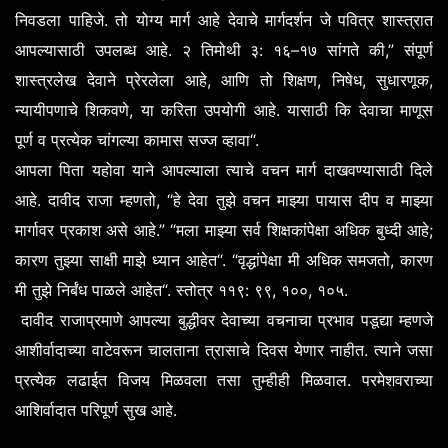
.
निवडला
पाहिजे
तो
योग्य
मार्ग
आहे
देवाचे
मार्गदर्शन
जे
पवित्र
शास्त्रात
.
:
–
,”
आपल्यासाठी
उपलब्ध
आहे
२
तिमोथी
३
१६
१७
सांगते
की
संपूर्ण
,
,
,
,
शास्त्रलेख
देवाने
प्रेरलेला
आहे
आणि
तो
शिक्षण
निषेध
सुधारणूक
,
.
न्यायीपणाचे
शिकवणे
या
करिता
उपयोगी
आहे
यासाठी
कि
देवाचा
माणूस
“.
पूर्ण
व
प्रत्येक
चांगल्या
कामास
सज्ज
व्हावा
आपला
पिता
यहोवा
याने
आपल्याला
त्याचे
वचन
मार्ग
दाखवण्यासाठी
दिले
.
, “
आहे
दावीद
राजा
म्हणतो
हे
देवा
तुझे
वचन
माझ्या
पायास
दीप
व
माझ्या
.” “
;
मार्गावर
प्रकाश
असे
आहे
मला
माझ्या
सर्व
शिक्षकांपेक्षा
अधिक
बुध्दी
आहे
“. “
,
कारण
तुझ्या
साक्षी
माझे
ध्यान
आहेत
वृद्धांपेक्षा
मी
अधिक
समजतो
कारण
“.
:
,
,
.
मी
तुझे
निर्बंध
पाळले
आहेत
स्तोत्र
११९
९९
१००
१०५
दावीद
राजाप्रमाणे
आपल्या
बुद्धीवर
देवाच्या
वचनाचा
प्रभाव
पडूद्या
म्हणजे
.
आशीर्वादाच्या
वाटेवरून
चालताना
त्रासाचे
दिवस
येणार
नाहीत
त्याने
जसा
.
प्रत्येक
लढाईत
विजय
मिळवला
तसा
तुम्हीही
मिळवाल
परमेशवराच्या
.
आशिर्वादात
परिपूर्ण
सुख
आहे