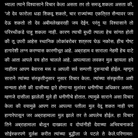
,
भ्याला
त्याने
विश्वासाने
विचार
केला
असता
तर
तो
समजू
शकला
असता
की
‘
,
जो
देव
फारोला
धडा
शिकवू
शकतो
चार
राज्यांच्या
एकत्रित
सैन्यावर
जय
.
देऊ
शकतो
तो
देव
अबीमलेखावरही
जय
देईन
परंतु
या
विश्वासाने
तो
.
परिस्थीकडे
पाहू
शकला
नाही
कारण
त्याची
बुध्दी
त्याला
हेच
सांगत
होती
.
की
तू
उपरी
आहेस
स्थानिक
लोकांबरोबर
शत्रुत्व
घेऊ
नकोस
हीच
गोष्ट
.
हागारेशी
लग्न
करण्यास
कारणीभूत
आहे
अब्राहाम
व
साराला
नेहमी
हेच
वाटे
.
की
आता
आपले
वय
होत
चालले
आहे
आपल्याला
लवकर
मुल
व्हायला
हवे
.
नाहीतर
आपण
बेवारस
मरू
व
आपली
सर्व
सम्पत्ती
दुसऱ्याची
होईल
म्हणून
.
साराने
त्यांच्या
संस्कृतीनुसार
नुसार
विचार
केला
त्यांच्या
संस्कृतीत
अशी
.
मान्यता
होती
की
दासीच्या
द्वारे
होणाऱ्या
मुलांवर
धनीणीचा
अधिकार
असतो
.
म्हणजे
दासीला
झालेली
मुले
ही
धनीणीचे
होतात
त्यामुळे
साराने
असा
विचार
केला
की
वयामुळे
आपण
तर
आपल्या
पतीला
मुल
देवू
शकत
नाही
पण
.
हागारेपासून
जर
अब्राहामाला
मुल
झाले
तर
ते
आपलेच
होईल
हा
विचार
तिने
अब्राहामाला
बोलून
दाखवला
व
दोघांनीही
देवाच्या
अभिवचनाकडे
.
सोईस्करपणे
दुर्लक्ष
करीत
त्यांच्या
बुद्धीला
जे
पटले
ते
केले
परिणामतः