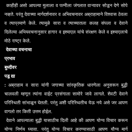
काहीही
असो
आपल्या
मुलाला
व
पत्नीला
जंगलात
वाऱ्यावर
सोडून
देणे
सोपे
.
नव्हते
परंतु
देवाच्या
मार्गदर्शनावर
व
अभिवचनावर
अब्राहामाने
विश्वास
ठेवला
.
व
त्याप्रमाणे
केले
त्यामुळे
सारा
व
त्याच्यातला
कलह
संपला
व
देवाने
दिलेल्या
अभियवचनानुसार
हागार
व
इश्माएल
यांचे
संरक्षण
केले
व
इश्माएलाचे
.
मोठे
राष्ट्र
केले
देवाच्या
वचनाचा
प्रभाव
बुध्दीवर
पडू
द्या
:
अब्राहाम
व
सारा
यांनी
जगाच्या
सांस्कृतिक
धारणेला
अनुसरून
बुद्धी
.
चालवली
म्हणून
त्यांना
वाईट
प्रसंगाला
सामोरे
जावे
लागले
शेवटी
देवाने
.
परिस्थिती
सांभाळून
घेतली
परंतु
अशी
परिस्थितीच
येऊ
नये
असे
जर
आपण
.
वागलो
तर
किती
उत्तम
होईल
देवाने
आपल्याला
बुद्धी
यासाठीच
दिली
आहे
की
आपण
योग्य
विचार
करून
.
योग्य
निर्णय
घ्यावा
परंतु
योग्य
विचार
करण्यासाठी
आपण
यौग्य
मार्ग