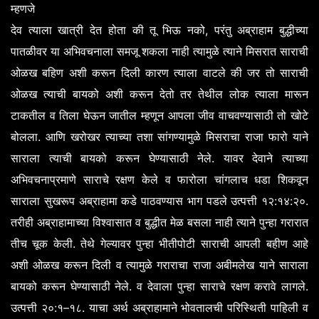
म्हणजे
,
देव
त्याला
खात्री
देत
होता
की
तू
भिऊ
नको
परंतु
अब्राहाम
बुद्धीच्या
पातळीवर
या
अभिवचनाला
समजू
शकला
नाही
त्यामुळे
त्याने
मिसरात
साराची
ओळख
बहिण
अशी
करून
दिली
कारण
त्याला
वाटले
की
जर
तो
साराची
ओळख
त्याची
बायको
अशी
करून
देतो
तर
तेथील
लोक
त्याला
मारून
टाकतील
व
तिला
घेऊन
जातील
म्हणून
आपला
जीव
वाचवण्यासाठी
तो
खोटे
.
बोलला
आणि
खरोखर
त्याच्या
तशा
सांगण्यामुळे
मिसराचा
राजा
फारो
याने
.
साराला
त्याची
बायको
करून
घेण्यासाठी
नेले
यावर
देवाने
त्याच्या
अभिवचनाप्रमाणे
साराचे
रक्षण
केले
व
फारोला
चांगलाच
धडा
शिकवून
:
:
.
साराला
सुखरूप
अब्राहामा
कडे
पाठवण्यास
भाग
पडले
उत्पत्ती
१२
१४
२०
तरीही
अब्राहामाच्या
विश्वासात
व
बुद्धीत
मेळ
बसला
नाही
त्याने
पुन्हा
गरारात
.
तीच
चूक
केली
तेथे
गेल्यावर
पुन्हा
भीतीपोटी
साराची
आपली
बहीण
आहे
अशी
ओळख
करून
दिली
व
त्यामुळे
गराराचा
राजा
अबीमलेख
याने
साराला
.
.
बायको
करून
घेण्यासाठी
नेले
व
देवाला
पुन्हा
साराचे
रक्षण
करावे
लागले
:
–
.
उत्पत्ती
२०
१
१८
याचा
अर्थ
अब्राहामाने
भोवतालची
परिस्थिती
पाहिली
व