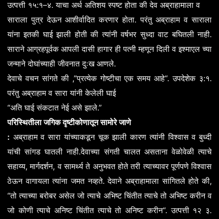
:
–
.
उत्पत्ती
१५
१
४
याचा
अर्थ
अतिशय
स्पष्ट
होता
की
देव
अब्राहामाला
व
.
साराला
पुत्र
देऊन
आशीर्वादित
करणार
होता
परंतु
अब्राहाम
व
साराला
.
यांना
इतकी
घाई
झाली
होती
की
त्यांनी
वर्षभर
सुध्दा
वाट
बघितली
नाही
साराने
आग्रहपूर्वक
आपली
दासी
हागार
ही
पत्नी
म्हणून
दिली
व
इश्माएल
च्या
.
जन्माने
दोघांच्याही
जीवनात
दुःख
आणले
,”
“.
:
.
देवाचे
वचन
सांगते
की
प्रत्येक
गोष्टीचा
एक
समय
आहे
उपदेशेक
३
१
परंतु
अब्राहाम
व
सारा
यांनी
केलेली
घाई
“
.”
अति
घाई
संकटात
नेई
असे
झाले
परिस्थितीला
जगिक
दृष्टीकोणातून
सामोरे
जाणे
:
अब्राहाम
व
सारा
यांच्याकडून
चूक
झाली
कारण
त्यांनी
विश्वास
व
बुध्दी
.
यांची
सांगड
घातली
नाही
देवाच्या
संगती
चालत
असताना
वेळोवेळी
त्याचे
,
,
सहाय्य
मार्गदर्शन
व
सामर्थ्य
ते
अनुभवत
होते
तरी
त्याच्यावर
पूर्णपणे
विश्वास
.
,
ठेऊन
वागायला
त्यांना
जमत
नव्हते
देवाने
अब्राहामाला
सांगितले
होते
की
“
तो
त्याच्या
बरोबर
असेल
जो
त्याचे
अभिष्ट
चिंतीत
त्याचे
तो
अभिष्ट
करीन
व
“.
.
जो
कोणी
त्याचे
अनिष्ट
चिंतीत
त्याचे
तो
अनिष्ट
करीन
उत्पत्ती
१२
३