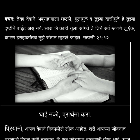
:
,
वचन
तेव्हा
देवाने
अब्राहामाला
म्हटले
मुलामुळे
व
तुझ्या
दासीमुळे
हे
तुझ्या
.
,
दृष्टीने
वाईट
असू
नये
सारा
जे
काही
तुला
सांगते
ते
तिचे
सर्व
म्हणणे
तू
ऐक
.
:
कारण
इसहाकांतच
तुझे
संतान
म्हटले
जाईल
उत्पत्ती
२१
१२
घाई नको, प्रार्थना करा.
प्रियानो
,
.
आपण
देवाने
निवडलेले
लोक
आहोत
तरी
आपल्या
जीवनात
,
.
त्रासाचे
दिवस
कमी
नसतात
हि
एक
कोड्यात
टाकणारी
गोष्ट
आहे
आज