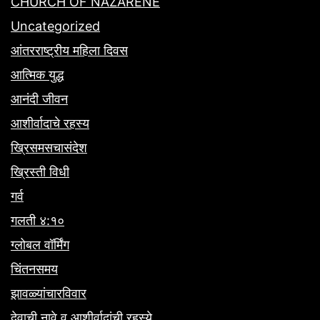
CHURCH OF NAZARENE
Uncategorized
आंतरराष्ट्रीय महिला दिवस
आत्मिक युद्ध
आनंदी जीवन
आशीर्वादाचे रहस्य
ख्रिसमसचासंदेश
ख्रिस्ती विधी
गर्व
गलती ४:१०
ग्लोबल वॉर्मिंग
चिंतनसमय
झावळ्यांचारविवार
देवाची नावे व आशीर्वादांची रहस्ये