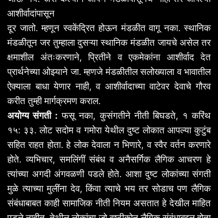
आशीर्वादांपासून
दूर
जातो
.
म्हणून
स्वकेंद्रित
होऊन
मंडळीत
वागू
नका
.
स्थानिक
मंडळीतून
जर
तुम्हाला
दुसऱ्या
स्थानिक
मंडळीत
जायचे
असेल
तर
क्षमाशील
अंतःकरणाने
,
प्रितीने
व
एकमेकांना
आशीर्वाद
देत
प्रार्थनेच्या
ओझ्याने
जा
.
म्हणजे
मंडळीतील
सलोख्याला
व
भावातील
ऐक्याला
बाधा
येणार
नाही
,
व
आशीर्वादाच्या
वाटेवर
देवाचे
गौरव
करीत
तुम्ही
मार्गक्रमण
कराल
.
अयोग्य
संगती
:
फसू
नका
,
कुसंगतीने
नीती
बिघडते
,
१
करिंथ
१५
:
३३
.
लोट
सदोम
व
गमोरा
येथील
दुष्ट
लोकात
आपल्या
कुटुंब
सहित
राहत
होता
.
हे
लोक
देवाला
न
भिणारे
,
व
स्वैर
वर्तन
करणारे
होते
.
व्यभिचार
,
समलिंगीं
संबंध
व
अनैसर्गिक
लैगिक
आचरण
हे
त्यांच्या
अगदी
अंगवळणी
पडले
होते
.
आशा
दुष्ट
लोकांच्या
संगती
मुळे
त्याच्या
मुलींना
देव
,
किंवा
त्याचे
भय
तर
सोडाच
पण
लैगिक
संबंधाबाबत
काही
सामाजिक
नीती
नियम
असतात
हे
देखील
माहित
पडले
नाहीत
.
तेथील
लोकांचा
जो
दृष्टीकोन
लैगिक
संबंधाबद्दल
होता