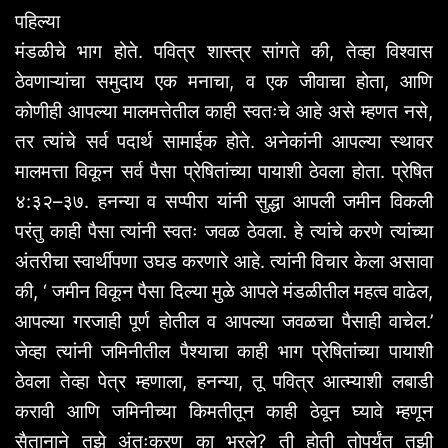
पहिल्या
मंडळीचे
भाग
होते
.
पवित्र
शास्त्र
सांगते
की
,
तेव्हा
विश्वास
ठेवणाऱ्यांचा
समुदाय
एक
मनाचा
,
व
एक
जीवाचा
होता
,
आणि
कोणीही
आपल्या
मालमत्तेतील
काही
स्वतःचे
आहे
असे
म्हणत
नसे
,
तर
त्यांचे
सर्व
पदार्थ
सामाईक
होते
.
अनेकांनी
आपल्या
स्थावर
मालमत्ता
विकून
सर्व
पैसा
प्रेषितांच्या
पायाशी
ठेवला
होता
.
प्रेषित
४
:
३२
–
३७
.
हनन्या
व
सप्पीरा
यांनी
सुद्धा
आपली
जमीन
विकली
परंतु
काही
पैसा
त्यांनी
स्वतः
जवळ
ठेवला
.
हे
त्यांचे
करणे
त्यांच्या
अंतरीचा
स्वार्थीपणा
उघड
करणारे
आहे
.
त्यांनी
विचार
केला
असावा
की
, ‘
जमीन
विकून
पैसा
दिल्या
मुळे
आपले
मंडळीतील
महत्व
वाढेल
,
आपल्या
गरजाही
पूर्ण
होतील
व
आपल्या
जवळचा
पैसाही
वाचेल
.’
जेव्हा
त्यांनी
जमिनीतील
पैश्याचा
काही
भाग
प्रेषितांच्या
पायाशी
ठेवला
तेव्हा
पेत्र
म्हणाला
,
हनन्या
,
तू
पवित्र
आत्म्याशी
लबाडी
करावी
आणि
जमिनीच्या
किमतीतून
काही
ठेवून
घ्यावे
म्हणून
सैतानाने
तुझे
अंतःकरण
का
भरले
?
ती
होती
तोपर्यंत
तुझी