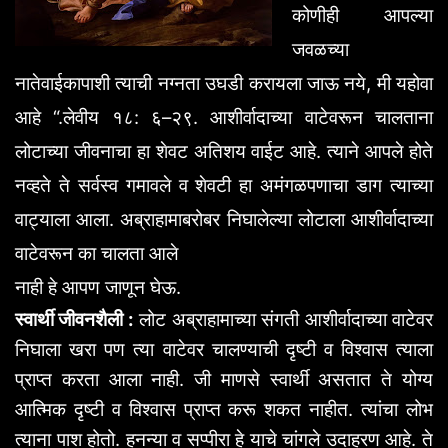
कोणीही
आपल्या
जवळच्या
नातेवाईकापाशी
त्याची
नग्नता
उघडी
करायला
जाऊ
नये
,
मी
यहोवा
आहे
“.
लेवीय
१८
:
६
–
२९
.
आशीर्वादाच्या
वाटेवरून
चालताना
लोटाच्या
जीवनाचा
हा
शेवट
अतिशय
वाईट
आहे
.
त्याने
आपले
होते
नव्हते
ते
सर्वस्व
गमावले
व
शेवटी
हा
अमंगळपणाचा
डाग
त्याच्या
वाट्याला
आला
.
अब्राहामाबरोबर
निघालेल्या
लोटाला
आशीर्वादाच्या
वाटेवरून
का
चालता
आले
नाही
हे
आपण
जाणून
घेऊ
.
स्वार्थी
जीवनशैली
:
लोट
अब्राहामाच्या
संगती
आशीर्वादाच्या
वाटेवर
निघाला
खरा
पण
त्या
वाटेवर
चालण्याची
दृष्टी
व
विश्वास
त्याला
प्राप्त
करता
आला
नाही
.
जी
माणसे
स्वार्थी
असतात
ते
योग्य
आत्मिक
दृष्टी
व
विश्वास
प्राप्त
करू
शकत
नाहीत
.
त्यांचा
लोभ
त्याना
पाश
होतो
.
हनन्या
व
सप्पीरा
हे
याचे
चांगले
उदाहरण
आहे
.
ते