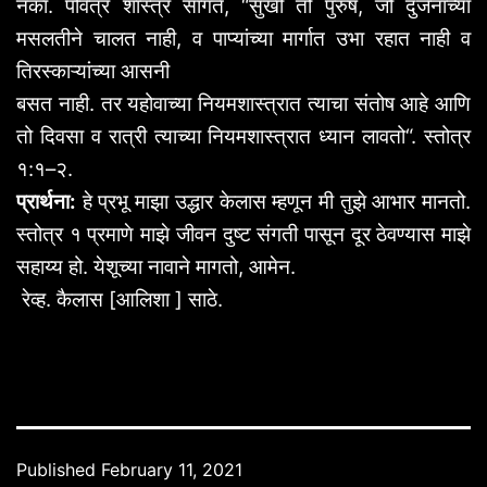
नका
.
पवित्र
शास्त्र
सांगते
, “
सुखी
तो
पुरुष
,
जो
दुर्जनांच्या
मसलतीने
चालत
नाही
,
व
पाप्यांच्या
मार्गात
उभा
रहात
नाही
व
तिरस्काऱ्यांच्या
आसनी
बसत
नाही
.
तर
यहोवाच्या
नियमशास्त्रात
त्याचा
संतोष
आहे
आणि
तो
दिवसा
व
रात्री
त्याच्या
नियमशास्त्रात
ध्यान
लावतो
“.
स्तोत्र
१
:
१
–
२
.
प्रार्थना
:
हे
प्रभू
माझा
उद्धार
केलास
म्हणून
मी
तुझे
आभार
मानतो
.
स्तोत्र
१
प्रमाणे
माझे
जीवन
दुष्ट
संगती
पासून
दूर
ठेवण्यास
माझे
सहाय्य
हो
.
येशूच्या
नावाने
मागतो
,
आमेन
.
रेव्ह.
कैलास
[
आलिशा
]
साठे
.
Published
February 11, 2021