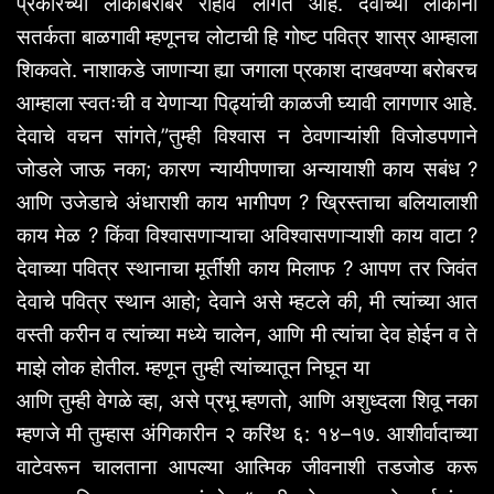
प्रकारच्या
लोकांबरोबर
राहावे
लागत
आहे
.
देवाच्या
लोकांनी
सतर्कता
बाळगावी
म्हणूनच
लोटाची
हि
गोष्ट
पवित्र
शास्र
आम्हाला
शिकवते
.
नाशाकडे
जाणाऱ्या
ह्या
जगाला
प्रकाश
दाखवण्या
बरोबरच
आम्हाला
स्वतःची
व
येणाऱ्या
पिढ्यांची
काळजी
घ्यावी
लागणार
आहे
.
देवाचे
वचन
सांगते
,”
तुम्ही
विश्वास
न
ठेवणाऱ्यांशी
विजोडपणाने
जोडले
जाऊ
नका
;
कारण
न्यायीपणाचा
अन्यायाशी
काय
सबंध
?
आणि
उजेडाचे
अंधाराशी
काय
भागीपण
?
ख्रिस्ताचा
बलियालाशी
काय
मेळ
?
किंवा
विश्वासणाऱ्याचा
अविश्वासणाऱ्याशी
काय
वाटा
?
देवाच्या
पवित्र
स्थानाचा
मूर्तीशी
काय
मिलाफ
?
आपण
तर
जिवंत
देवाचे
पवित्र
स्थान
आहो
;
देवाने
असे
म्हटले
की
,
मी
त्यांच्या
आत
वस्ती
करीन
व
त्यांच्या
मध्ये
चालेन
,
आणि
मी
त्यांचा
देव
होईन
व
ते
माझे
लोक
होतील
.
म्हणून
तुम्ही
त्यांच्यातून
निघून
या
आणि
तुम्ही
वेगळे
व्हा
,
असे
प्रभू
म्हणतो
,
आणि
अशुध्दला
शिवू
नका
म्हणजे
मी
तुम्हास
अंगिकारीन
२
करिंथ
६
:
१४
–
१७
.
आशीर्वादाच्या
वाटेवरून
चालताना
आपल्या
आत्मिक
जीवनाशी
तडजोड
करू