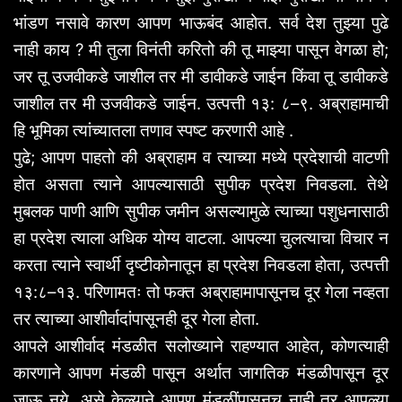
भांडण
नसावे
कारण
आपण
भाऊबंद
आहोत
.
सर्व
देश
तुझ्या
पुढे
नाही
काय
?
मी
तुला
विनंती
करितो
की
तू
माझ्या
पासून
वेगळा
हो
;
जर
तू
उजवीकडे
जाशील
तर
मी
डावीकडे
जाईन
किंवा
तू
डावीकडे
जाशील
तर
मी
उजवीकडे
जाईन
.
उत्पत्ती
१३
:
८
–
९
.
अब्राहामाची
हि
भूमिका
त्यांच्यातला
तणाव
स्पष्ट
करणारी
आहे
.
पुढे
;
आपण
पाहतो
की
अब्राहाम
व
त्याच्या
मध्ये
प्रदेशाची
वाटणी
होत
असता
त्याने
आपल्यासाठी
सुपीक
प्रदेश
निवडला
.
तेथे
मुबलक
पाणी
आणि
सुपीक
जमीन
असल्यामुळे
त्याच्या
पशुधनासाठी
हा
प्रदेश
त्याला
अधिक
योग्य
वाटला
.
आपल्या
चुलत्याचा
विचार
न
करता
त्याने
स्वार्थी
दृष्टीकोनातून
हा
प्रदेश
निवडला
होता
,
उत्पत्ती
१३
:
८
–
१३
.
परिणामतः
तो
फक्त
अब्राहामापासूनच
दूर
गेला
नव्हता
तर
त्याच्या
आशीर्वादांपासूनही
दूर
गेला
होता
.
आपले
आशीर्वाद
मंडळीत
सलोख्याने
राहण्यात
आहेत
,
कोणत्याही
कारणाने
आपण
मंडळी
पासून
अर्थात
जागतिक
मंडळीपासून
दूर
जाऊ
नये
.
असे
केल्याने
आपण
मंडळींपासूनच
नाही
तर
आपल्या