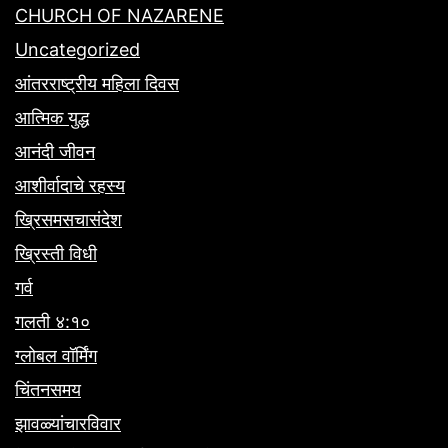
CHURCH OF NAZARENE
Uncategorized
आंतरराष्ट्रीय महिला दिवस
आत्मिक युद्ध
आनंदी जीवन
आशीर्वादाचे रहस्य
ख्रिसमसचासंदेश
ख्रिस्ती विधी
गर्व
गलती ४:१०
ग्लोबल वॉर्मिंग
चिंतनसमय
झावळ्यांचारविवार