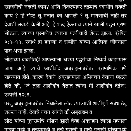
खाजगीची
नव्हती
काय
?
आणि
विकल्यावर
तुझ्याच
स्वाधीन
नव्हती
काय
?
हि
गोष्ट
तू
मनात
का
आणली
?
तू
माणसाची
नाही
तर
देवाशी
लबाडी
केली
आहे
.
हे
शब्द
ऐकताच
त्याने
खाली
पडून
प्राण
सोडला
.
त्याच्या
प्रमाणेच
त्याच्या
पत्नीचाही
शेवट
झाला
.
प्रेषित
५
:
१
–
११
.
स्वार्थ
हा
हनन्या
व
सप्पीरा
यांच्या
आत्मिक
जीवनाला
पाश
असा
झाला
.
लोटाच्या
बाबतीतही
आपल्याला
अश्या
पद्धतीचा
निष्कर्ष
काढण्यास
जागा
आहे
.
त्याचे
आशीर्वाद
अब्राहामाबरोबर
प्रामाणिक
पणे
राहण्यात
होते
.
कारण
देवाने
अब्राहामाला
अभिवचन
देताना
म्हटले
होते
की
, “
जे
तुला
आशीर्वाद
देतात
त्यांना
मी
आशीर्वाद
देईन
“.
उत्पत्ती
१२
:
३
.
परंतु
अब्राहामाबरोबर
निघालेला
लोट
त्याच्याशी
शांतीपूर्ण
संबंध
ठेवू
शकला
नाही
.
देवाचे
वचन
सांगते
की
अब्राहाम
व
लोट
यांच्या
गुराख्यांचे
भांडण
झाले
तेव्हा
अब्राहाम
त्याला
म्हणाला
माझ्या
मध्ये
व
तुझ्यामध्ये
व
तुझे
गुराखी
व
माझे
गुराखी
यांच्यामध्ये