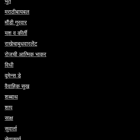
भुते
मराठीबायबल
मौंडी गुरवार
यश व कीर्ती
राखेचाबुधवारलेंट
रोजची आत्मिक भाकर
विधी
वूमेन्स डे
वैवाहिक सुख
शब्बाथ
शाप
साक्ष
सुवार्ता
सेवाकार्य