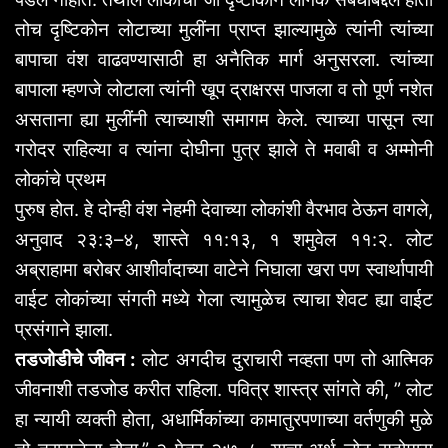
तोच
दृष्टिकोन
लोटाच्या
मुलींना
प्राप्त
झाल्यामुळे
त्यांनी
त्यांच्या
बापाचा
वंश
वाढवण्यासाठी
हा
अनैतिक
मार्ग
अनुसरला
.
त्यांच्या
बापाला
म्हणजे
लोटाला
त्यांनी
खूप
द्राक्षरस
पाजला
व
तो
पूर्ण
नशेत
असताना
ह्या
मुलींनी
त्याच्याशी
समागम
केले
.
त्याच्या
पासून
त्या
गरोदर
राहिल्या
व
त्यांना
दोघीना
पुत्र
झाले
ते
मवाबी
व
अम्मोनी
लोकांचे
प्रथम
पुरुष
होत
.
हे
दोन्ही
वंश
नेहमी
देवाच्या
लोकांशी
वैरभाव
ठेऊन
वागले
,
अनुवाद
२३
:
३
–
४
,
शास्ते
११
:
१३
,
१
शमुवेल
११
:
२
.
लोट
अब्राहामा
बरोबर
आशीर्वादाच्या
वाटेने
निघाला
खरा
पण
स्वार्थापायी
वाईट
लोकांच्या
संगती
मध्ये
गेला
त्यामुळेच
त्याचा
शेवट
ह्या
वाईट
प्रसंगाने
झाला
.
तडजोडीचे
जीवन
:
लोट
अगदीच
दुराचारी
नव्हता
पण
तो
आत्मिक
जीवनाशी
तडजोड
करीत
राहिला
.
पवित्र
शास्त्र
सांगते
की
, ”
लोट
हा
न्यायी
व्यक्ती
होता
,
अधार्मिकांच्या
कामातुरपणाच्या
वर्तणुकी
मुळे