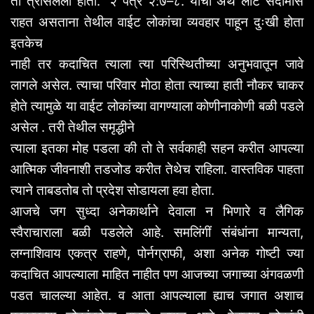
तो
त्रासलेला
होता
.”
२
पेत्र
२
:
७
–
८
.
याचा
अर्थ
लोट
सदोमास
राहत
असताना
तेथील
वाईट
लोकांचा
व्यवहार
पाहून
दुःखी
होता
इतकेच
नाही
तर
कदाचित
त्याला
त्या
परिस्थितीच्या
अनुभवातून
जावे
लागले
असेल
.
त्याचा
परिवार
मोठा
होता
त्याच्या
हाती
नौकर
चाकर
होते
त्यामुळे
या
वाईट
लोकांच्या
वागण्याला
कोणीनाकोणी
बळी
पडले
असेल
.
तरी
तेथील
समृद्धीने
त्याला
इतका
मोह
पडला
की
तो
ते
सर्वकाही
सहन
करीत
आपल्या
आत्मिक
जीवनाशी
तडजोड
करीत
तेथेच
राहिला
.
वास्तविक
पाहता
त्याने
ताबडतोब
तो
प्रदेश
सोडायला
हवा
होता
.
आजचे
जग
सुध्दा
अनेकार्थाने
देवाला
न
भिणारे
व
लैगिक
स्वैराचाराला
बळी
पडलेले
आहे
.
समलिंगीं
संबंधांना
मान्यता
,
लग्नाशिवाय
एकत्र
राहणे
,
पोर्नग्राफी
,
अशा
अनेक
गोष्टी
ज्या
कदाचित
आपल्याला
माहित
नाहीत
पण
आजच्या
जगाच्या
अंगवळणी
पडत
चालल्या
आहेत
.
व
आता
आपल्याला
ह्याच
जगात
अशाच