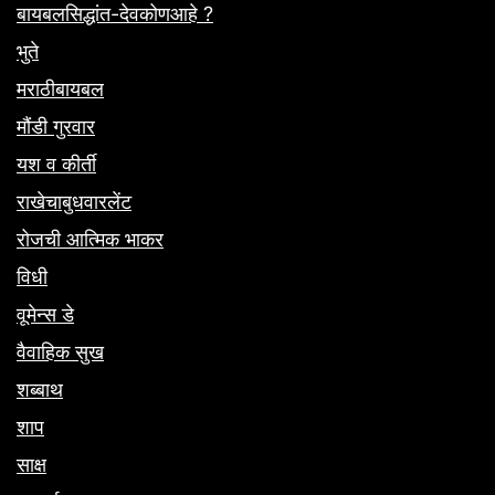
बायबलसिद्धांत-देवकोणआहे ?
भुते
मराठीबायबल
मौंडी गुरवार
यश व कीर्ती
राखेचाबुधवारलेंट
रोजची आत्मिक भाकर
विधी
वूमेन्स डे
वैवाहिक सुख
शब्बाथ
शाप
साक्ष