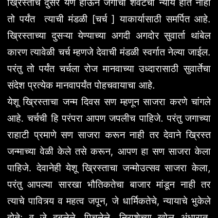
ख्रिस्ताचे दुसरे येणे होऊन जगाचा शेवटचा न्याय होत नाही
तो पर्यंत त्याची मंडळी [चर्च ] याकार्यासाठी समर्पित आहे.
ख्रिस्ताच्या दुसऱ्या येण्याच्या अगदी अगदोर सुवार्ता थांबेल
कारण त्यावेळी चर्च म्हणजे देवाची मंडळी स्वर्गात नेल्या जाईल.
परंतु तो पर्यंत चर्चला रोज मानवाच्या उध्दारासाठी सुवार्तेचा
संदेश प्रत्येक मानवापर्यंत पोहचवायाचा आहे.
येशू ख्रिस्ताचा जन्म दिवस सण म्हणून साजरा करणे चांगले
आहे. चर्चची हि परंपरा आपण जपलीच पाहिजे. परंतु जगाच्या
राहाटी प्रमाणे सण साजरा करून नाही तर देवाने ख्रिस्त
जन्माच्या वेळी केले तसे करून, आपण हा सण साजरा केला
पाहिजे. देवानेही येशू ख्रिस्ताचा जन्मोउत्सव साजरा केला,
परंतु आपल्या सारखा भौतिकतेचा बाजार मांडून नाही तर
त्याचे पावित्र्य व महत्व जपून, जे धार्मिकतेचे, न्यायाचे भुकेले
होते; व जे दबलेले, पिचलेले, निराशेच्या खोल अंधारात