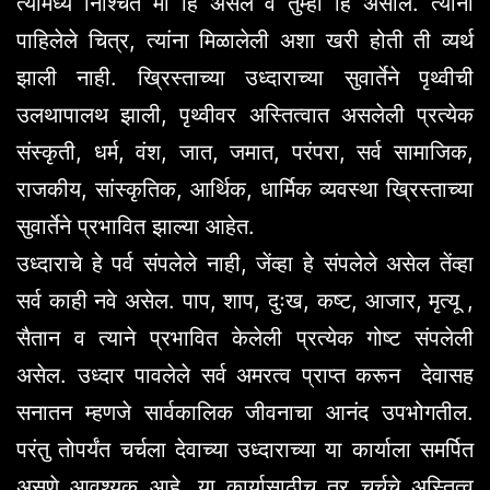
त्यामध्ये निश्चित मी हि असेल व तुम्ही हि असाल. त्यांनी
पाहिलेले चित्र, त्यांना मिळालेली अशा खरी होती ती व्यर्थ
झाली नाही. ख्रिस्ताच्या उध्दाराच्या सुवार्तेने पृथ्वीची
उलथापालथ झाली, पृथ्वीवर अस्तित्वात असलेली प्रत्येक
संस्कृती, धर्म, वंश, जात, जमात, परंपरा, सर्व सामाजिक,
राजकीय, सांस्कृतिक, आर्थिक, धार्मिक व्यवस्था ख्रिस्ताच्या
सुवार्तेने प्रभावित झाल्या आहेत.
उध्दाराचे हे पर्व संपलेले नाही, जेंव्हा हे संपलेले असेल तेंव्हा
सर्व काही नवे असेल. पाप, शाप, दुःख, कष्ट, आजार, मृत्यू ,
सैतान व त्याने प्रभावित केलेली प्रत्येक गोष्ट संपलेली
असेल. उध्दार पावलेले सर्व अमरत्व प्राप्त करून देवासह
सनातन म्हणजे सार्वकालिक जीवनाचा आनंद उपभोगतील.
परंतु तोपर्यंत चर्चला देवाच्या उध्दाराच्या या कार्याला समर्पित
असणे आवश्यक आहे. या कार्यासाठीच तर चर्चचे अस्तित्व