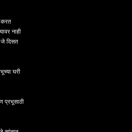
त करत
्यावर नाही
ु जे दिसत
भूच्या घरी
 प्रभूसाठी
े सांत्वन.