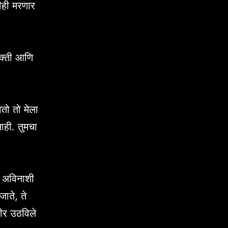
ीही मरणार
शक्ती आणि
वतो तो मेला
ाही. तुमचा
ते अविनाशी
जाते, ते
शरीर उठविले