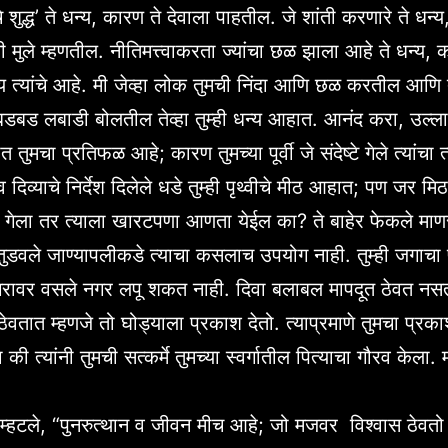
शुद्ध’ ते धन्य, कारण ते देवाला पाहतील. जे शांती करणारे ते धन्
ाची मुले म्हणतील. नीतिमत्त्वाकरता ज्यांचा छळ झाला आहे ते धन्य,
ाज्य त्यांचे आहे. मी जेव्हा लोक तुमची निंदा आणि छळ करतील आणि 
्व बडबड लबाडी बोलतील तेव्हा तुम्ही धन्य आहात. आनंद करा, उल्
ात तुमचा प्रतिफळ आहे; कारण तुमच्या पूर्वी जे संदेष्टे गेले त्यांचा
 दिव्याचे निर्देश दिलेले धडे तुम्ही पृथ्वीचे मीठ आहात; पण जर मि
गेला तर त्याला खारटपणा आणता येईल का? ते बाहेर फेकले माणस
तुडवले जाण्यापलीकडे त्याचा कसलाच उपयोग नाही. तुम्ही जगाचा
गरावर वसले नगर लपू शकत नाही. दिवा बलाबल मापदूत ठेवत नस
ेवतात म्हणजे तो घोड्याला प्रकाश देतो. त्याप्रमाणे तुमचा प्र
ा की त्यांनी तुमची सत्कर्मे तुमच्या स्वर्गातील पित्याचा गौरव केला.
ा म्हटले, “पुनरुत्थान व जीवन मीच आहे; जो मजवर विश्वास ठेवतो 