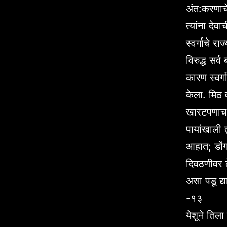
अंत:करणाचे 
त्यांना देव
स्वर्गाचे र
विरुद्ध सर
कारण स्वर्ग
केला. मिठ व
खारटपणाच 
पायांखाली 
आहात; डों
दिवठणीवर ठ
असा पडू द्य
-१३
येशूने तिल