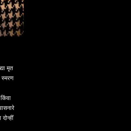
या मृत
े स्मरण
किंवा
्वासनारे
दोन्हीं