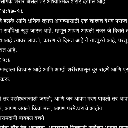
ैसर्गिक शरीर असेल तर आध्यात्मिक शरीर देखील आहे.
र ४:१७-१८
 हलके आणि क्षणिक त्रास आमच्यासाठी एक शाश्वत वैभव प्राप्
या सर्वांपेक्षा खूप जास्त आहे. म्हणून आपण आपली नजर जे दिसते त
्य आहे त्यावर लावतो, कारण जे दिसत आहे ते तात्पुरते आहे, परंत
श्वत आहे.
र ५:८
 आम्हाला विश्वास आहे आणि आम्ही शरीरापासून दूर राहणे आणि प्र
 करू.
तर परमेश्वरासाठी जगतो; आणि जर आपण मरण पावलो तर आपण
ून, आपण जगलो किंवा मरू, आपण परमेश्वराचे आहोत.
 आरामदायी बायबल वचने
गांना तोंड देत असताना, आपल्याला मिळणारी सर्वोत्तम भावना म्हणज