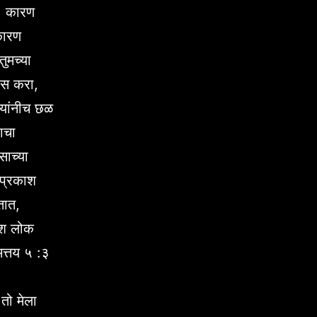
य, कारण
 कारण
तुमच्या
लास करा,
 त्यांनीच छळ
ठाचा
ाच्या
 प्रकाश
तात,
काश लोक
 मत्तय ५ :३
तो मेला