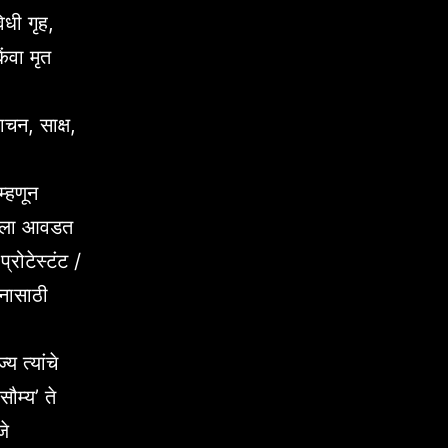
िधी गृह,
ंवा मृत
ाचन, साक्ष,
म्हणून
रायला आवडत
्रोटेस्टंट /
वनासाठी
य त्यांचे
ौम्य’ ते
जे