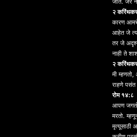
जाते. जर न
२ करिंथक
कारण आमचे
आहेत जे त्
तर जे अदृश
नाही ते शा
२ करिंथक
मी म्हणतो,
राहणे पसंत
रोम १४:८
आपण जगतो 
मरतो. म्हण
मृत्यूसाठी
कठीण प्रसं