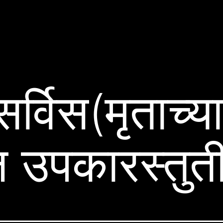
र्विस(मृताच्य
ल उपकारस्तुती