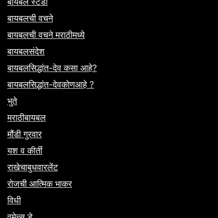
बायबल स्टडी
बायबलची वचने
बायबलची वचने मराठीमध्ये
बायबलसंदेश
बायबलसिद्धांत-देव कसा आहे?
बायबलसिद्धांत-देवकोणआहे ?
भुते
मराठीबायबल
मौंडी गुरवार
यश व कीर्ती
राखेचाबुधवारलेंट
रोजची आत्मिक भाकर
विधी
वूमेन्स डे