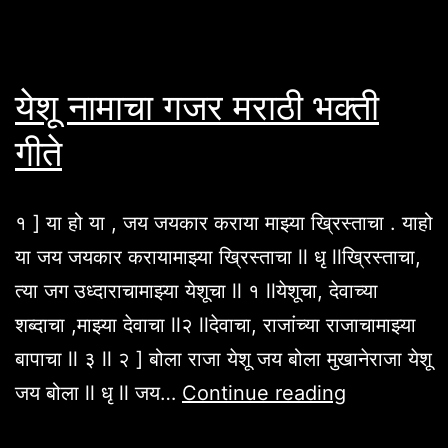
येशू नामाचा गजर मराठी भक्ती
गीते
१ ] या हो या , जय जयकार कराया माझ्या ख्रिस्ताचा . याहो
या जय जयकार करायामाझ्या ख्रिस्ताचा ll धृ llख्रिस्ताचा,
त्या जग उध्दाराचामाझ्या येशूचा ll १ llयेशूचा, देवाच्या
शब्दाचा ,माझ्या देवाचा ll२ llदेवाचा, राजांच्या राजाचामाझ्या
बापाचा ll ३ ll २ ] बोला राजा येशू जय बोला मुखानेराजा येशू
येशू
जय बोला ll धृ ll जय…
Continue reading
नामाचा