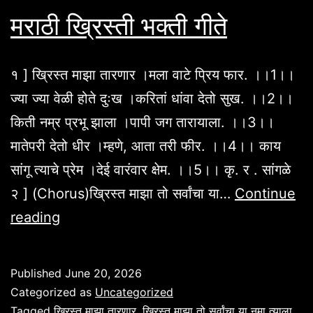
मराठी ख्रिस्ती भक्ती गीते
१ ] ख्रिस्त माझा तारणार ।मला वाटे प्रिय फार. ।।1।।
ज्या ज्या वेळी होते दुःख ।करितां धांवा देतो सुख. ।।2।।
किती नम्र प्रभू झाला ।पापी जग तारायाला. ।।3।।
मातेपरी देतो धीर ।म्हणे, आता तरी फीर. ।।4।। काय
सांगू त्याचे प्रेम ।देई वारंवार क्षेम. ।।5।। कृ. र . सांगळे
२ ] (Chorus)ख्रिस्त माझा तो सर्वांचा या…
Continue
मराठी
reading
ख्रिस्ती
भक्ती
Published
June 20, 2026
गीते
Categorized as
Uncategorized
Tagged
ख्रिस्त माझा तारणार
,
ख्रिस्त माझा तो सर्वांचा या नमा त्याला
,