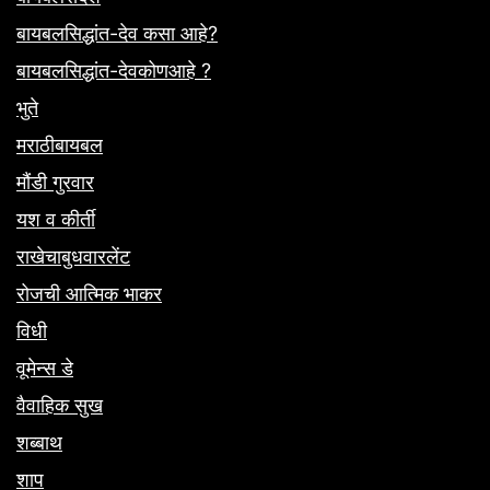
बायबलसिद्धांत-देव कसा आहे?
बायबलसिद्धांत-देवकोणआहे ?
भुते
मराठीबायबल
मौंडी गुरवार
यश व कीर्ती
राखेचाबुधवारलेंट
रोजची आत्मिक भाकर
विधी
वूमेन्स डे
वैवाहिक सुख
शब्बाथ
शाप