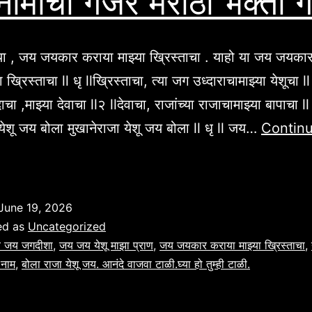
 नामाचा गजर मराठी भक्ती ग
या , जय जयकार कराया माझ्या ख्रिस्ताचा . याहो या जय जयका
 ख्रिस्ताचा ll धृ llख्रिस्ताचा, त्या जग उध्दाराचामाझ्या येशूचा ll
्दाचा ,माझ्या देवाचा ll२ llदेवाचा, राजांच्या राजाचामाझ्या बापाचा ll
येशू जय बोला मुखानेराजा येशू जय बोला ll धृ ll जय…
Contin
ेशू
ामाचा
जर
June 19, 2026
राठी
ed as
Uncategorized
क्ती
 जय जगदीशा
,
जय जय येशू माझा प्राण
,
जय जयकार कराया माझ्या ख्रिस्ताचा
,
 नाम
,
बोला राजा येशू जय. आनंदे वाजवा टाळी.घ्या हो तुम्ही टाळी.
ीते