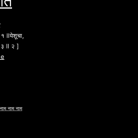
ीते
र
 १ llयेशूचा,
 ३ ll २ ]
ue
नाम नाम नाम