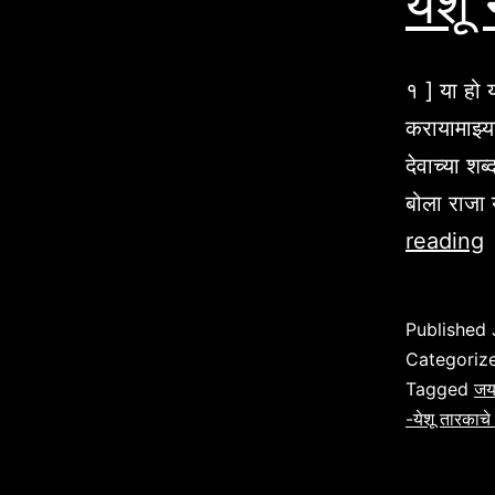
येशू
१ ] या हो 
करायामाझ्या
देवाच्या शब
बोला राजा 
य
reading
न
ग
Published
म
Categoriz
भ
Tagged
जय
-येशू तारकाचे
ग