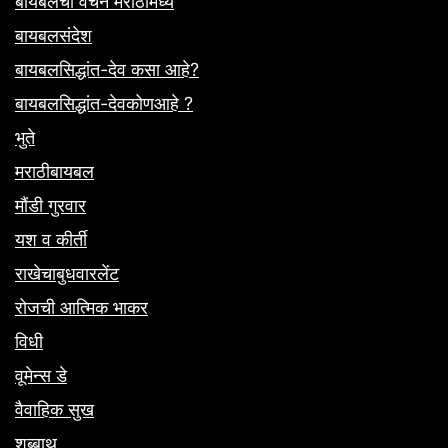
बायबलची वचने मराठीमध्ये
बायबलसंदेश
बायबलसिद्धांत-देव कसा आहे?
बायबलसिद्धांत-देवकोणआहे ?
भुते
मराठीबायबल
मौंडी गुरवार
यश व कीर्ती
राखेचाबुधवारलेंट
रोजची आत्मिक भाकर
विधी
वूमेन्स डे
वैवाहिक सुख
शब्बाथ