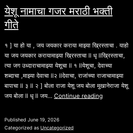
येशू नामाचा गजर मराठी भक्ती
गीते
१ ] या हो या , जय जयकार कराया माझ्या ख्रिस्ताचा . याहो
या जय जयकार करायामाझ्या ख्रिस्ताचा ll धृ llख्रिस्ताचा,
त्या जग उध्दाराचामाझ्या येशूचा ll १ llयेशूचा, देवाच्या
शब्दाचा ,माझ्या देवाचा ll२ llदेवाचा, राजांच्या राजाचामाझ्या
बापाचा ll ३ ll २ ] बोला राजा येशू जय बोला मुखानेराजा येशू
येशू
जय बोला ll धृ ll जय…
Continue reading
नामाचा
गजर
Published
June 19, 2026
मराठी
Categorized as
Uncategorized