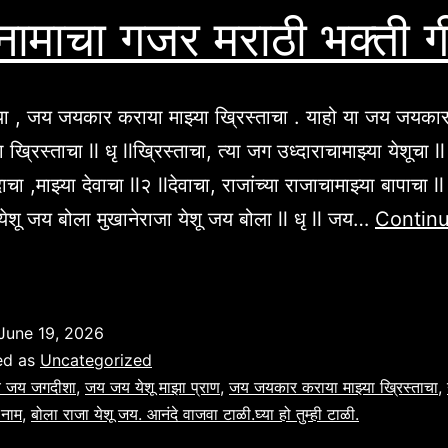
 नामाचा गजर मराठी भक्ती ग
या , जय जयकार कराया माझ्या ख्रिस्ताचा . याहो या जय जयका
 ख्रिस्ताचा ll धृ llख्रिस्ताचा, त्या जग उध्दाराचामाझ्या येशूचा ll
्दाचा ,माझ्या देवाचा ll२ llदेवाचा, राजांच्या राजाचामाझ्या बापाचा ll
येशू जय बोला मुखानेराजा येशू जय बोला ll धृ ll जय…
Contin
ेशू
ामाचा
जर
June 19, 2026
राठी
ed as
Uncategorized
क्ती
 जय जगदीशा
,
जय जय येशू माझा प्राण
,
जय जयकार कराया माझ्या ख्रिस्ताचा
,
 नाम
,
बोला राजा येशू जय. आनंदे वाजवा टाळी.घ्या हो तुम्ही टाळी.
ीते