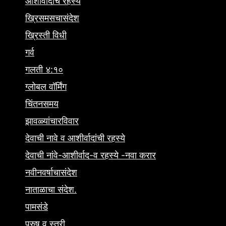
आशीर्वादाचे रहस्य
ख्रिसमसचासंदेश
ख्रिस्ती विधी
गर्व
गलती ४:१०
ग्लोबल वॉर्मिंग
चिंतनसमय
झावळ्यांचारविवार
देवाची नावे व आशीर्वादांची रहस्ये
देवाची नांवे-आशीर्वाद-व रहस्ये -नवा करार
नवीनवर्षाचासंदेश
नाताळाचा संदेश.
पामसंडे
पुरुष व स्त्री