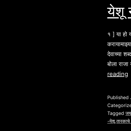
येशू
१ ] या हो 
करायामाझ्या
देवाच्या शब
बोला राजा 
य
reading
न
ग
Published
म
Categoriz
भ
Tagged
जय
-येशू तारकाचे
ग