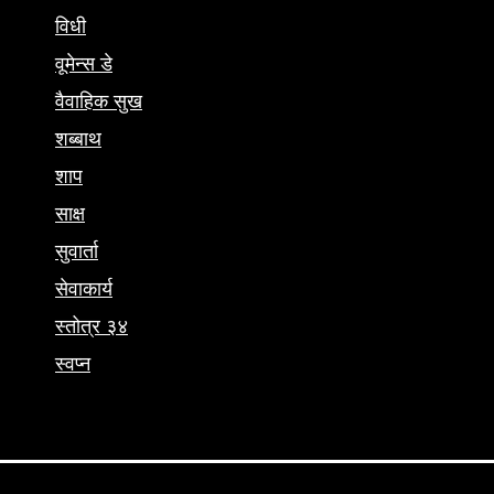
विधी
वूमेन्स डे
वैवाहिक सुख
शब्बाथ
शाप
साक्ष
सुवार्ता
सेवाकार्य
स्तोत्र ३४
स्वप्न