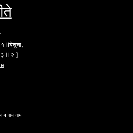
ीते
र
 १ llयेशूचा,
 ३ ll २ ]
ue
नाम नाम नाम