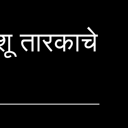
शू तारकाचे