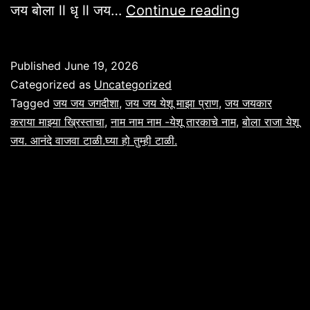
येशू
जय बोला ll धृ ll जय…
Continue reading
नामाचा
गजर
Published
June 19, 2026
मराठी
Categorized as
Uncategorized
भक्ती
Tagged
जय जय जगदीशा
,
जय जय येशू माझा प्राण
,
जय जयकार
कराया माझ्या ख्रिस्ताचा
,
नाम नाम नाम -येशू तारकाचे नाम
,
बोला राजा येशू
गीते
जय. आनंदे वाजवा टाळी.घ्या हो तुम्ही टाळी.