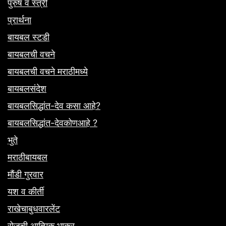
पुरुष व स्त्री
प्रार्थना
बायबल स्टडी
बायबलची वचने
बायबलची वचने मराठीमध्ये
बायबलसंदेश
बायबलसिद्धांत-देव कसा आहे?
बायबलसिद्धांत-देवकोणआहे ?
भुते
मराठीबायबल
मौंडी गुरवार
यश व कीर्ती
राखेचाबुधवारलेंट
रोजची आत्मिक भाकर