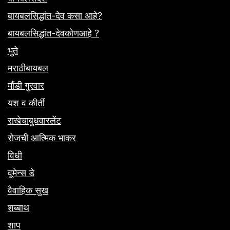
बायबलसिद्धांत-देव कसा आहे?
बायबलसिद्धांत-देवकोणआहे ?
भुते
मराठीबायबल
मौंडी गुरवार
यश व कीर्ती
राखेचाबुधवारलेंट
रोजची आत्मिक भाकर
विधी
वूमेन्स डे
वैवाहिक सुख
शब्बाथ
शाप