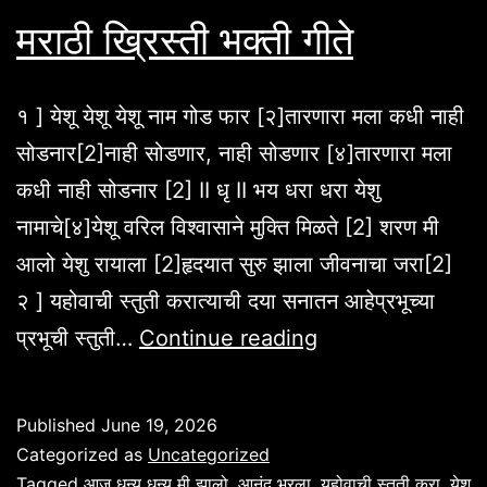
मराठी ख्रिस्ती भक्ती गीते
१ ] येशू येशू येशू नाम गोड फार [२]तारणारा मला कधी नाही
सोडनार[2]नाही सोडणार, नाही सोडणार [४]तारणारा मला
कधी नाही सोडनार [2] II धृ II भय धरा धरा येशु
नामाचे[४]येशू वरिल विश्वासाने मुक्ति मिळते [2] शरण मी
आलो येशु रायाला [2]हृदयात सुरु झाला जीवनाचा जरा[2]
२ ] यहोवाची स्तुती करात्याची दया सनातन आहेप्रभूच्या
मराठी
प्रभूची स्तुती…
Continue reading
ख्रिस्ती
भक्ती
Published
June 19, 2026
गीते
Categorized as
Uncategorized
Tagged
आज धन्य धन्य मी झालो
,
आनंद भरला
,
यहोवाची स्तुती करा
,
येशू