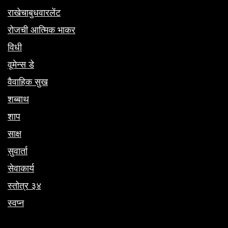
राखेचाबुधवारलेंट
रोजची आत्मिक भाकर
विधी
वूमेन्स डे
वैवाहिक सुख
शब्बाथ
शाप
साक्ष
सुवार्ता
सेवाकार्य
स्तोत्र ३४
स्वप्न