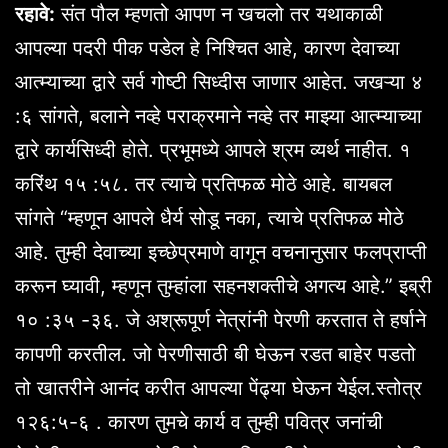
रहावे:
संत पौल म्हणतो आपण न खचलो तर यथाकाळी
आपल्या पदरी पीक पडेल हे निश्चित आहे, कारण देवाच्या
आत्म्याच्या द्वारे सर्व गोष्टी सिध्दीस जाणार आहेत. जखऱ्या ४
:६ सांगते, बलाने नव्हे पराक्रमाने नव्हे तर माझ्या आत्म्याच्या
द्वारे कार्यसिध्दी होते. प्रभूमध्ये आपले श्रम व्यर्थ नाहीत. १
करिंथ १५ :५८. तर त्याचे प्रतिफळ मोठे आहे. बायबल
सांगते “म्हणून आपले धैर्य सोडू नका, त्याचे प्रतिफळ मोठे
आहे. तुम्ही देवाच्या इच्छेप्रमाणे वागून वचनानुसार फलप्राप्ती
करून घ्यावी, म्हणून तुम्हांला सहनशक्तीचे अगत्य आहे.” इब्री
१० :३५ -३६. जे अश्रूपूर्ण नेत्रांनी पेरणी करतात ते हर्षाने
कापणी करतील. जो पेरणीसाठी बी घेऊन रडत बाहेर पडतो
तो खातरीने आनंद करीत आपल्या पेंढ्या घेऊन येईल.स्तोत्र
१२६:५-६ . कारण तुमचे कार्य व तुम्ही पवित्र जनांची