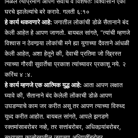
मिळेल त्याप्रमाणे आपण सर्वांचे व विशेषतः विश्वासाने एका
घरचे झालेल्यांचे बरे करावे. गलती ६:१०
हे कार्य थकवणारे आहे:
जगातील लोकांची डोळे सैतानाने बंद
केली आहेत हे आपण जाणतो. बायबल सांगते, “त्यांची म्हणजे
विश्वास न ठेवणार्‍या लोकांची मने ह्या युगाच्या दैवताने आंधळी
केली आहेत, अशा हेतूने की, देवाची प्रतिमा जो ख्रिस्त
त्याच्या गौरवी सुवार्तेचा प्रकाश त्यांच्यावर प्रकाशू नये. २
करिंथ ४ :४.
हे कार्य म्हणजे एक आत्मिक युद्ध आहे:
आता आपण लक्षात
घ्यावे की, सैतानाने बंद केलेली लोंकाची डोळे आपण
उघडण्याचे काम जर करीत असू तर आपण त्याच्या विरुध्द
युध्द करीत आहोत. बायबल सांगते, आपले झगडणे
रक्तमांसाबरोबर नव्हे, तर सत्तांबरोबर, अधिकार्‍यांबरोबर,
सध्याच्या काळोखातील जगाच्या अधिपतींबरोबर,