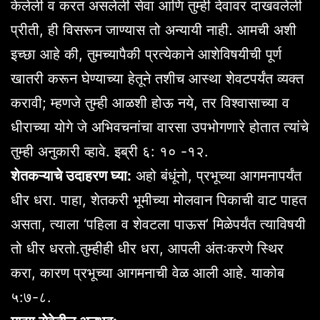
केलेली व करत असलेली सेवा आणि तुम्ही देवावर दाखवलेली
प्रीती, ही विसरून जाण्यास तो अन्यायी नाही. आमची अशी
इच्छा आहे की, तुमच्यापैकी प्रत्येकाने आशेविषयीची पूर्ण
खातरी करून घेण्याच्या हेतूने तशीच आस्था शेवटपर्यंत व्यक्त
करावी; म्हणजे तुम्ही आळशी होऊ नये, तर विश्वासाच्या व
धीराच्या योगे जे अभिवचनांचा वारसा उपभोगणारे होतात त्यांचे
तुम्ही अनुकारी व्हावे. इब्री ६: १० -१२.
शेतकऱ्याचे उदाहरण घ्या:
अहो बंधूंनो, प्रभूच्या आगमनापर्यंत
धीर धरा. पाहा, शेतकरी भूमीच्या मोलवान पिकाची वाट पाहत
असता, त्याला ‘पहिला व शेवटला पाऊस’ मिळेपर्यंत त्याविषयी
तो धीर धरतो.तुम्हीही धीर धरा, आपली अंतःकरणे स्थिर
करा, कारण प्रभूच्या आगमनाची वेळ आली आहे. याकोब
५:७-८.