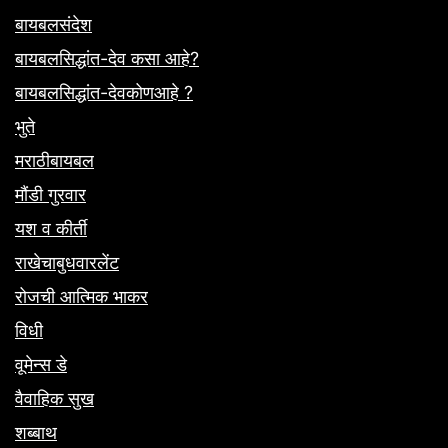
बायबलसंदेश
बायबलसिद्धांत-देव कसा आहे?
बायबलसिद्धांत-देवकोणआहे ?
भुते
मराठीबायबल
मौंडी गुरवार
यश व कीर्ती
राखेचाबुधवारलेंट
रोजची आत्मिक भाकर
विधी
वूमेन्स डे
वैवाहिक सुख
शब्बाथ