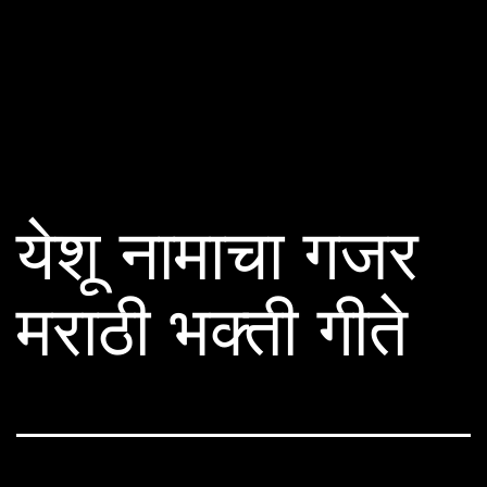
येशू नामाचा गजर
मराठी भक्ती गीते