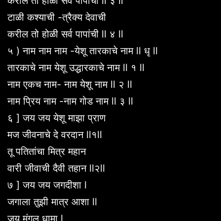
करील तो होळी सर्व पापांची ll ३ ll
टाळी कश्याची -त्रैक्य देवाची
करील तो होळी सर्व पापांची ll ४ ll
५ ) नाम नाम नाम -येशू तारकाचे नाम ll धृ ll
तारकाचे नाम येशू उद्धारकाचे नाम ll १ ll
नाम एकच नाम- नाम येशू नाम ll २ ll
नाम प्रिय नाम -नाम गोड नाम ll ३ ll
६ ] जय जय येशू माझा प्राण
मज जीवनाचे दे वरदान ll१ll
तू पतितांचा मित्र महान
वारी जीवाची दैवी तहान ll२ll
७ ] जय जय जगदीशा l
जगाला तुझी मात्र आशा ll
जय मंगल धामा l